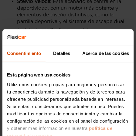
Stelvio Veloce:
Este acabado se centra en la
deportividad, con un motor más potente y
elementos de diseño distintivos, como la
parrilla deportiva y el sistema de escape dual.
Stelvio Quadrifoglio:
El modelo más
deportivo de la gama, con un motor V6
biturbo que ofrece una experiencia de
conducción excepcional. Incluye frenos de
Consentimiento
Detalles
Acerca de las cookies
alto rendimiento y un diseño interior de lujo.
Motorizaciones del Alfa Romeo
Esta página web usa cookies
Stelvio en Alicante
Utilizamos cookies propias para mejorar y personalizar
tu experiencia durante la navegación y de terceros para
En Flexicar Alicante, el Alfa Romeo Stelvio está
ofrecerte publicidad personalizada basada en intereses.
disponible con diversas motorizaciones,
Si aceptas, consideramos que admites su uso. Puedes
adaptándose a las preferencias de cada
modificar tus opciones de consentimiento y cambiar la
conductor. Las opciones de motor incluyen
configuración de las cookies en el panel de configuración
versiones tanto gasolina como diésel,
y obtener más información en nuestra
política de
garantizando un equilibrio perfecto entre
potencia y eficiencia.
privacidad y cookies.