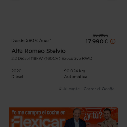
20.990 €
Desde 280 € /mes*
17.990 €
Alfa Romeo
Stelvio
2.2 Diésel 118kW (160CV) Executive RWD
2020
90.024 km
Diésel
Automática
Alicante - Carrer d´Ocaña