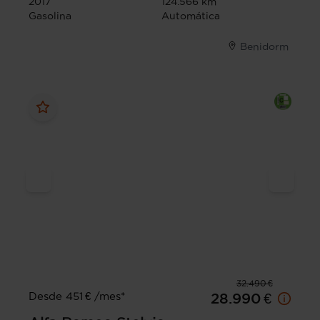
2017
124.566 km
Gasolina
Automática
Benidorm
32.490 €
Desde 451 € /mes*
28.990 €