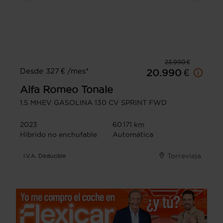
23.990 €
Desde 327 € /mes*
20.990 €
Alfa Romeo
Tonale
1.5 MHEV GASOLINA 130 CV SPRINT FWD
2023
60.171 km
Híbrido no enchufable
Automática
Torrevieja
I.V.A. Deducible