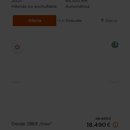
2023
64.300 km
Híbrido no enchufable
Automática
Oferta
Denia
I.V.A. Deducible
20.490 €
Desde 288 € /mes*
18.490 €