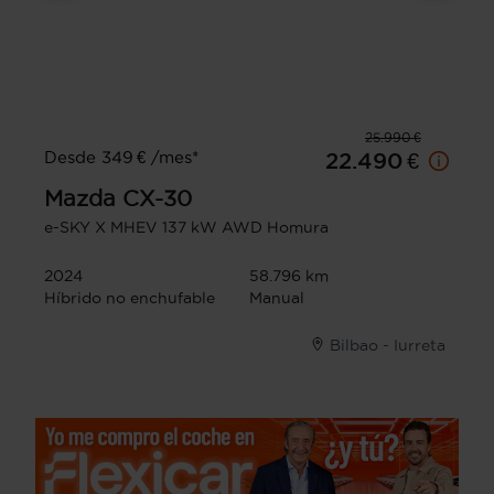
25.990 €
Desde 349 € /mes*
22.490 €
Mazda
CX-30
e-SKY X MHEV 137 kW AWD Homura
2024
58.796 km
Híbrido no enchufable
Manual
Bilbao - Iurreta