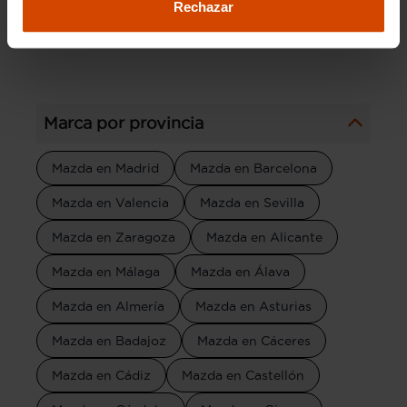
Rechazar
presupuesto, mientras disfrutas de una
experiencia de compra sin complicaciones.
Marca por provincia
Mazda en Madrid
Mazda en Barcelona
Mazda en Valencia
Mazda en Sevilla
Mazda en Zaragoza
Mazda en Alicante
Mazda en Málaga
Mazda en Álava
Mazda en Almería
Mazda en Asturias
Mazda en Badajoz
Mazda en Cáceres
Mazda en Cádiz
Mazda en Castellón