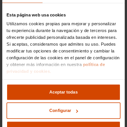
En Flexicar, entendemos que adquirir un
vehículo es una decisión importante, por lo que
Esta página web usa cookies
ofrecemos la opción de financiar la compra de
Utilizamos cookies propias para mejorar y personalizar
un Mazda CX-30 de segunda mano. La
tu experiencia durante la navegación y de terceros para
financiación es una excelente alternativa para
ofrecerte publicidad personalizada basada en intereses.
aquellos que desean distribuir el coste a lo largo
del tiempo sin comprometer la calidad del
Si aceptas, consideramos que admites su uso. Puedes
vehículo que buscan. Al adquirir un coche de
modificar tus opciones de consentimiento y cambiar la
ocasión en Vizcaya con Flexicar, no solo tendrás
configuración de las cookies en el panel de configuración
la tranquilidad de contar con un vehículo
y obtener más información en nuestra
política de
revisado y garantizado, sino también con el
privacidad y cookies.
respaldo de un asesoramiento personalizado
dispuesto a guiarte durante todo el proceso de
compra.
Aceptar todas
Además, Flexicar se distingue por su enfoque en
el cliente, proporcionándote confianza y
Configurar
seguridad en cada paso del camino. Nuestro
objetivo es que encuentres el Mazda CX-30 que
mejor se adapte a tus necesidades y