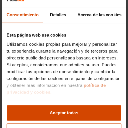
Descubre las
Consentimiento
Detalles
Acerca de las cookies
Características
Inigualables del Mazda
Esta página web usa cookies
Utilizamos cookies propias para mejorar y personalizar
MX-5
tu experiencia durante la navegación y de terceros para
ofrecerte publicidad personalizada basada en intereses.
El
Mazda MX-5
, conocido por su conducción
Si aceptas, consideramos que admites su uso. Puedes
dinámica y diseño elegante, es uno de los
modificar tus opciones de consentimiento y cambiar la
descapotables más aclamados del mercado. Con
configuración de las cookies en el panel de configuración
su bajo peso y un motor de respuesta ágil,
y obtener más información en nuestra
política de
ofrece una experiencia de conducción sin igual,
privacidad y cookies.
especialmente en carreteras sinuosas.
Dimensiones Compactas y
Aceptar todas
Capacidad de Carga del Mazda
MX-5