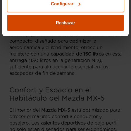
Configurar
El
Mazda MX-5 NC
mide aproximadamente
4,020 mm de largo
(corrigiendo la cota exterior
exacta de esta generación frente a los 3,915 mm
Rechazar
del modelo ND más compacto), 1,720 mm de
ancho y 1,245 mm de alto. A pesar de su tamaño
compacto, diseñado para optimizar la
aerodinámica y el rendimiento, ofrece un
maletero con una
capacidad de 150 litros
en esta
entrega (130 litros en la generación ND),
suficiente para almacenar lo esencial en tus
escapadas de fin de semana.
Confort y Espacio en el
Habitáculo del Mazda MX-5
El interior del
Mazda MX-5
está optimizado para
ofrecer el máximo confort a conductor y
pasajero. Los
asientos deportivos
de bajo perfil
no solo están diseñados para ser ergonómicos,