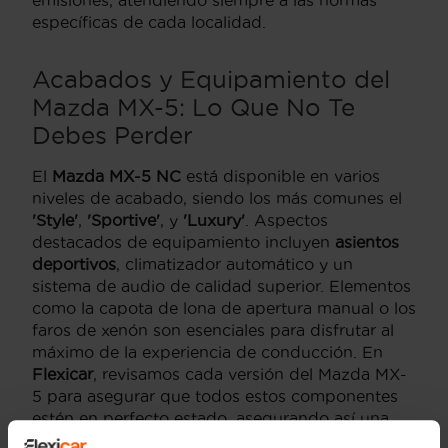
específicas de cada localidad.
Acabados y Equipamiento del
Mazda MX-5: Lo Que No Te
Debes Perder
El
Mazda MX-5 NC
está disponible en varios
niveles de acabado, siendo los más comunes el
'Style'
,
'Sportive'
, y
'Luxury'
. Aspectos
destacados de equipamiento incluyen
asientos
deportivos
, climatizador automático y un
sistema de audio de calidad superior. Elementos
como la capota de lona de apertura manual o los
faros de xenón son esenciales para disfrutar al
máximo de la experiencia de conducción. En
Flexicar
, revisamos cada versión del Mazda MX-
5 para asegurar que todos estos componentes
estén en perfecto estado, asegurando así una
compra confiable y satisfactoria.