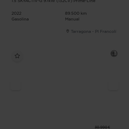
1.5 SKYACTIV-G 97kW (132CV) Prime-Line
2022
89.500 km
Gasolina
Manual
Tarragona - PI Francolí
30.990 €