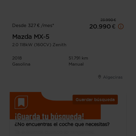
23.990 €
Desde 327 € /mes*
20.990 €
Mazda
MX-5
2.0 118kW (160CV) Zenith
2018
51.791 km
Gasolina
Manual
Algeciras
Guardar búsqueda
¡Guarda tu búsqueda!
¿No encuentras el coche que necesitas?
Te avisamos cuando lo tengamos.