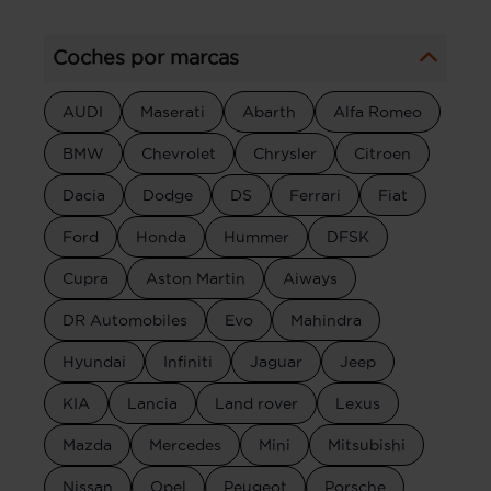
Coches por marcas
AUDI
Maserati
Abarth
Alfa Romeo
BMW
Chevrolet
Chrysler
Citroen
Dacia
Dodge
DS
Ferrari
Fiat
Ford
Honda
Hummer
DFSK
Cupra
Aston Martin
Aiways
DR Automobiles
Evo
Mahindra
Hyundai
Infiniti
Jaguar
Jeep
KIA
Lancia
Land rover
Lexus
Mazda
Mercedes
Mini
Mitsubishi
Nissan
Opel
Peugeot
Porsche