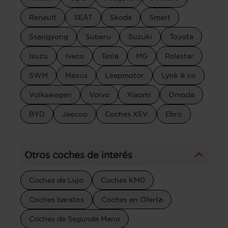
Renault
SEAT
Skoda
Smart
Ssangyong
Subaru
Suzuki
Toyota
Isuzu
Iveco
Tesla
MG
Polestar
SWM
Maxus
Leapmotor
Lynk & co
Volkswagen
Volvo
Xiaomi
Omoda
BYD
Jaecoo
Coches XEV
Ebro
Otros coches de interés
Coches de Lujo
Coches KM0
Coches baratos
Coches en Oferta
Coches de Segunda Mano