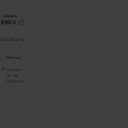
13.990 €
1.990 €
00CV) ECO-G
P
Manual
Murcia -
Av. de
Alicante