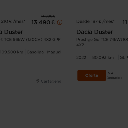
14.990 €
210 € /mes*
Desde 187 € /mes*
13.490 €
1
a
Duster
Dacia
Duster
rt TCE 96kW (130CV) 4X2 GPF
Prestige Go TCE 74kW(1
4X2
109.500 km
Gasolina
Manual
2022
80.093 km
GL
I.V.A.
Oferta
Deducible
Cartagena