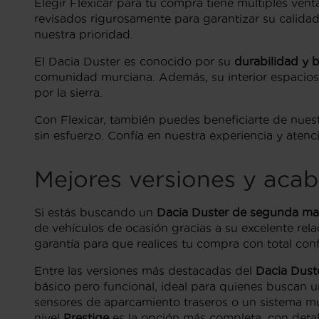
Elegir Flexicar para tu compra tiene múltiples vent
revisados rigurosamente para garantizar su calida
nuestra prioridad.
El Dacia Duster es conocido por su
durabilidad y 
comunidad murciana. Además, su interior espacioso 
por la sierra.
Con Flexicar, también puedes beneficiarte de nues
sin esfuerzo. Confía en nuestra experiencia y atenc
Mejores versiones y acab
Si estás buscando un
Dacia Duster de segunda ma
de vehículos de ocasión gracias a su excelente rel
garantía para que realices tu compra con total conf
Entre las versiones más destacadas del
Dacia Dust
básico pero funcional, ideal para quienes buscan 
sensores de aparcamiento traseros o un sistema mu
nivel
Prestige
es la opción más completa, con detal