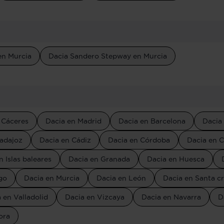
en Murcia
Dacia Sandero Stepway en Murcia
 Cáceres
Dacia en Madrid
Dacia en Barcelona
Dacia 
adajoz
Dacia en Cádiz
Dacia en Córdoba
Dacia en C
n Islas baleares
Dacia en Granada
Dacia en Huesca
go
Dacia en Murcia
Dacia en León
Dacia en Santa cr
 en Valladolid
Dacia en Vizcaya
Dacia en Navarra
D
ora