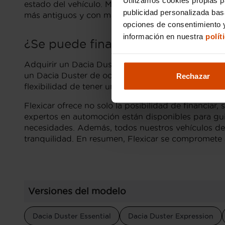
estado del vehículo. Modelos más recientes, con e
publicidad personalizada ba
más antiguos y con mayor uso se sitúan en el extrem
opciones de consentimiento y
información en nuestra
polít
¿Se puede financiar un Dacia Dus
Adquirir un Dacia Duster de ocasión en Murcia es una
un Dacia Duster de ocasión con Flexicar, lo que p
Rechazar
flexibilidad de tener un coche fiable sin la presión
Flexicar ofrece no solo la posibilidad de financia
expertos en automoción están disponibles para gui
necesidades. Además, todos nuestros vehículos de
tranquilidad. En resumen, Flexicar se compromete 
Versiones del modelo
Dacia Duster Essential
Dacia Duster Expression