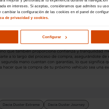
quipamiento adicional y menos kilómetros, pueden alcanz
sada en intereses. Si aceptas, consideramos que admites su uso
o inferior de la escala.
 cambiar la configuración de las cookies en el panel de configu
ica de privacidad y cookies.
ter de ocasión en Murcia con Flexicar
 opción inteligente, y en Flexicar, facilitamos el proceso 
ermite a los compradores adaptar el pago del vehículo a 
Configurar
 del desembolso inicial completo.
r, sino que también proporciona confianza y tranquilidad
arte a lo largo del proceso de compra, asegurándote de 
 segunda mano cuentan con garantías, lo que significa q
a hacer que la compra de tu próximo vehículo sea una exp
Dacia Duster Extreme
Dacia Duster Journey