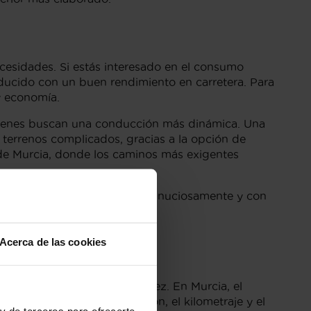
cesidades. Si estás interesado en el consumo
educido con un buen rendimiento en carretera. Para
y economía.
uienes buscan una conducción más dinámica. Una
 terrenos complicados, gracias a la opción de
 de Murcia, donde los caminos más exigentes
ctas condiciones, revisados minuciosamente y con
Acerca de las cookies
en Murcia
 calidad-precio y su robustez. En Murcia, el
iendo del año de fabricación, el kilometraje y el
y de terceros para ofrecerte