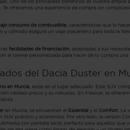
ajas. Uno de los principales beneficios es nuestra amplia
d. Te ofrecemos una experiencia de compra sin complicaci
bajo consumo de combustible
, características que lo hace
y cómodo asegura un viaje placentero para toda la famili
tras
facilidades de financiación
, adaptadas a tus necesida
ión al cliente personalizada para hacer de tu compra una e
ados del Dacia Duster en Mu
no en Murcia
, estás en el lugar adecuado. Este SUV com
ación calidad-precio y su robustez. En Flexicar, te ofrec
ianza.
er
en Murcia, se encuentran el
Essential
y el
Comfort
. La 
un SUV práctico y económico. Por otro lado, la versión C
ltimedia con pantalla táctil, perfecto para aquellos que
les de alta gama como llantas de aleación y un diseño in