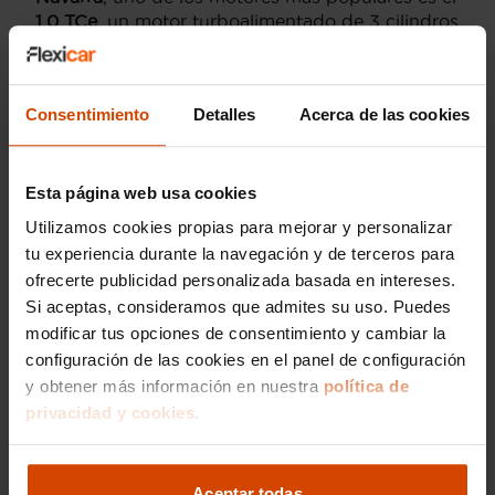
1.0 TCe
, un motor turboalimentado de 3 cilindros
que ofrece un buen equilibrio entre rendimiento
y eficiencia de combustible.
Para los conductores que priorizan la economía
Consentimiento
Detalles
Acerca de las cookies
de uso, el motor
1.0 ECO-G
es una excelente
opción, ya que permite utilizar tanto gasolina
como GLP, lo que reduce considerablemente los
Esta página web usa cookies
costes de combustible. Esta motorización
Utilizamos cookies propias para mejorar y personalizar
también es atractiva para quienes están
tu experiencia durante la navegación y de terceros para
interesados en un vehículo con menor impacto
ofrecerte publicidad personalizada basada en intereses.
ambiental.
Si aceptas, consideramos que admites su uso. Puedes
En nuestra selección de
coches de segunda
modificar tus opciones de consentimiento y cambiar la
mano
en
Navarra
, encontrarás estas opciones de
configuración de las cookies en el panel de configuración
motorización, todas ellas revisadas y disponibles
y obtener más información en nuestra
política de
con garantía. Flexicar se compromete a ofrecer
privacidad y cookies.
vehículos en óptimas condiciones, asegurando
que cada cliente obtenga un coche fiable y
eficiente.
Aceptar todas