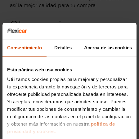
así la mejor calidad para tu compra.
Otras opciones a
comprar Dacia Sandero
Essential en Navarra
Consentimiento
Detalles
Acerca de las cookies
En Navarra, si estás considerando la posibilidad
de adquirir un
Dacia Sandero Essential
, también
Esta página web usa cookies
puedes informarte sobre otras versiones
Utilizamos cookies propias para mejorar y personalizar
populares como el
Dacia Sandero Stepway
. El
tu experiencia durante la navegación y de terceros para
Stepway ofrece un diseño más robusto y una
ofrecerte publicidad personalizada basada en intereses.
altura al suelo mayor, ideal para quienes buscan
Si aceptas, consideramos que admites su uso. Puedes
una estética más aventurera o requieren de un
modificar tus opciones de consentimiento y cambiar la
vehículo con mejor adaptabilidad a terrenos
configuración de las cookies en el panel de configuración
irregulares.
y obtener más información en nuestra
política de
Para aquellos interesados en vehículos más
privacidad y cookies.
equipados, el
Dacia Sandero Comfort
es otra