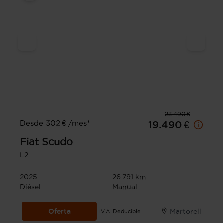
23.490 €
Desde 302 € /mes*
19.490 €
Fiat
Scudo
L2
2025
26.791 km
Diésel
Manual
Oferta
Martorell
I.V.A. Deducible