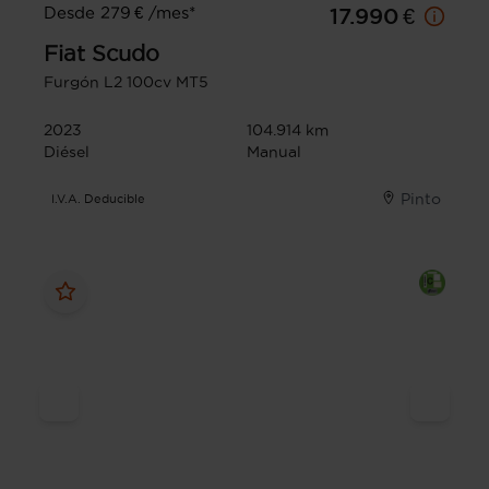
Desde 279 € /mes*
17.990 €
Fiat
Scudo
Furgón L2 100cv MT5
2023
104.914 km
Diésel
Manual
Pinto
I.V.A. Deducible