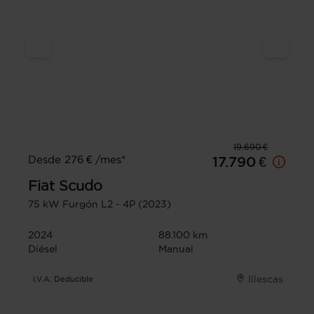
19.690 €
Desde 276 € /mes*
17.790 €
Fiat
Scudo
75 kW Furgón L2 - 4P (2023)
2024
88.100 km
Diésel
Manual
Illescas
I.V.A. Deducible