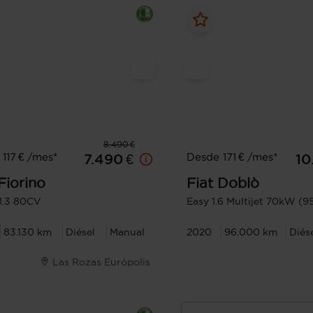
8.490 €
117 € /mes*
Desde 171 € /mes*
7.490 €
10
Fiorino
Fiat
Doblò
 1.3 80CV
Easy 1.6 Multijet 70kW 
83.130 km
Diésel
Manual
2020
96.000 km
Diés
Las Rozas Európolis