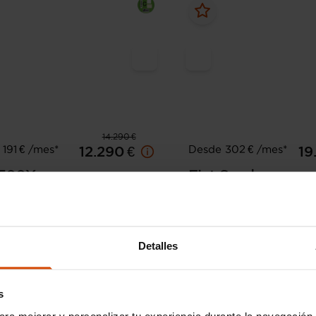
14.290 €
191 € /mes*
Desde 302 € /mes*
12.290 €
19
500X
Fiat
Scudo
ross 1.3 Multijet 70KW 4X2 S&S
120cv 2024
55.000 km
Diésel
Manual
2024
31.100 km
Diése
Detalles
A Coruña - Parque de Vioño
Vigo -
I.V.A. Deducible
s
ara mejorar y personalizar tu experiencia durante la navegación 