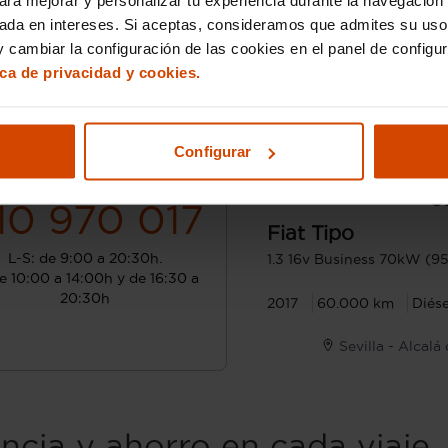
sada en intereses. Si aceptas, consideramos que admites su uso
 cambiar la configuración de las cookies en el panel de configu
ica de privacidad y cookies.
Configurar
¿Hablamos?
Desde 156 € /mes*
9
10 970 017
Fiat
Tipo
L-S: de 9:00 a 20:30h.
1.3 16v Business 70kW (95
e 10:00 a 14:00h y de 16:30 a
20:30h
2017
60.000 km
Diése
Sevilla - Alcalá
ncia y ahorro en cada viaje