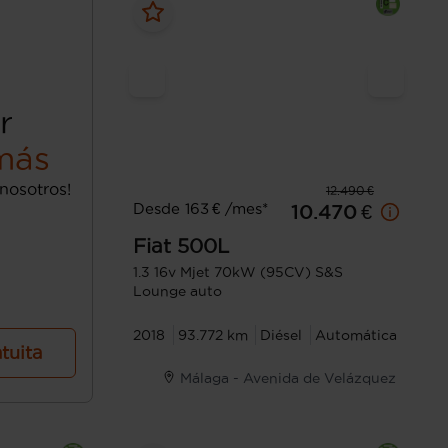
r
más
nosotros!
12.490 €
Desde 163 € /mes*
10.470 €
Fiat
500L
1.3 16v Mjet 70kW (95CV) S&S
Lounge auto
2018
93.772 km
Diésel
Automática
atuita
Málaga - Avenida de Velázquez