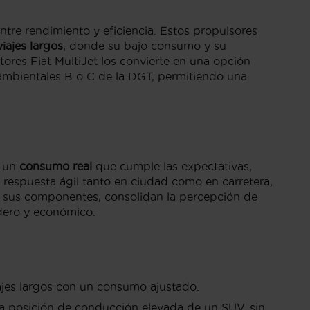
entre rendimiento y eficiencia. Estos propulsores
viajes largos
, donde su bajo consumo y su
ores Fiat MultiJet los convierte en una opción
 ambientales B o C de la DGT, permitiendo una
 un
consumo real
que cumple las expectativas,
 respuesta ágil tanto en ciudad como en carretera,
de sus componentes, consolidan la percepción de
dero y económico.
iajes largos con un consumo ajustado.
 la posición de conducción elevada de un SUV, sin