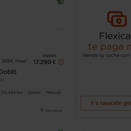
Flexica
te paga 
¡Vende tu coche con 
17.990 €
 269 € /mes*
17.290 €
Doblò
cv
55.424 km
Diésel
Manual
Ir a tasación gr
Manacor