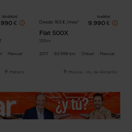
20.990 €
11.490 €
Desde 165 € /mes*
.990 €
9.990 €
Fiat
500X
T
120cv
el
Manual
2017
82.998 km
Diésel
Manual
Mataró
Murcia - Av. de Alicante