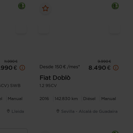
11.990 €
9.990 €
Desde 150 € /mes*
.990 €
8.490 €
Fiat
Doblò
(95CV) SWB
1.2 95CV
el
Manual
2016
142.830 km
Diésel
Manual
Lleida
Sevilla - Alcalá de Guadaíra