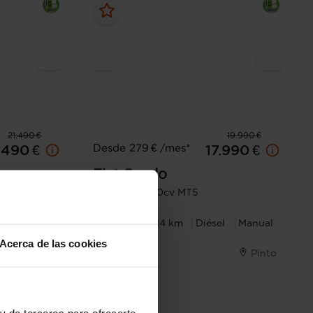
21.490 €
19.990 €
Desde 279 € /mes*
.490 €
17.990 €
Fiat
Scudo
Furgón L2 100cv MT5
l
Manual
2023
104.914 km
Diésel
Manual
Acerca de las cookies
 San Andrés
Pinto
I.V.A. Deducible
y de terceros para ofrecerte