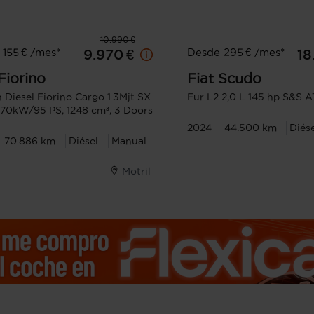
10.990 €
155 € /mes*
Desde 295 € /mes*
9.970 €
18
Fiorino
Fiat
Scudo
 Diesel Fiorino Cargo 1.3Mjt SX
Fur L2 2,0 L 145 hp S&S A
70kW/95 PS, 1248 cm³, 3 Doors
2024
44.500 km
Diés
70.886 km
Diésel
Manual
Motril