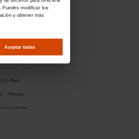
. Puedes modificar tus
ración y obtener más
Aceptar todas
10.990 €
.490 €
CV) Mjet.
l
Manual
 de Guadaíra