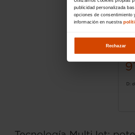
publicidad personalizada ba
opciones de consentimiento y
información en nuestra
polít
Rechazar
9
D: d
Tecnología MultiJet: pote