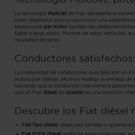
La tecnología
MultiJet
de Fiat representa la excel
están diseñados para proporcionar una experienc
excepcional
par motor
facilitan los adelantamiento
fiable a largo plazo. Muchos de estos vehículos, e
movilidad eficiente.
Conductores satisfechos: 
La comunidad de conductores que opta por un Fi
incluso por debajo. Muchos resaltan la entrega de 
haciendo que la conducción sea siempre placentera
que un Fiat
diésel
de
ocasión
es una inversión int
Descubre los Fiat diésel
Fiat Tipo diésel
: ideal para familias o quienes 
Fiat 500X diésel
: perfecto para conductores que