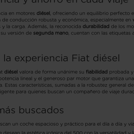
encia en motores
diésel
, ofreciendo un equilibrio perfecto 
ia de conducción robusta y económica, especialmente en
s y la carga. Además, la reconocida
durabilidad
de los mot
n su versión de
segunda mano
, cuentan con las etiquetas
la experiencia Fiat diésel
at
diésel
valora de forma unánime su
fiabilidad
probada y
potencia lineal y el generoso par motor que garantiza una
. Estas características, sumadas a la robustez general 
eligente para quienes buscan un compañero de viaje dura
 más buscados
buscan un coche espacioso y práctico para el día a día y v
 desean la estética icónica del 500 con la versatilidad y