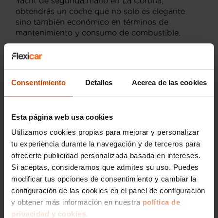
Yacht de segunda mano en La Coruña,
obtendrás un coche que no solo es elegante
sino también económico en términos de
mantenimiento y consumo de combustible.
¿Se puede financiar un Fiat
500X Yacht en La Coruña con
Consentimiento
Detalles
Acerca de las cookies
Flexicar?
Si deseas financiar tu compra del Fiat 500X
Esta página web usa cookies
Yacht en La Coruña, Flexicar es una excelente
opción para ti. Flexicar ofrece la posibilidad de
Utilizamos cookies propias para mejorar y personalizar
financiar vehículos de segunda mano,
tu experiencia durante la navegación y de terceros para
brindándote la flexibilidad económica que
ofrecerte publicidad personalizada basada en intereses.
necesitas para conducir el coche de tus sueños
Si aceptas, consideramos que admites su uso. Puedes
sin complicaciones.
modificar tus opciones de consentimiento y cambiar la
Optar por la financiación en Flexicar significa
configuración de las cookies en el panel de configuración
que contarás con el respaldo de una empresa
y obtener más información en nuestra
política de
confiable, que te ofrece asesoramiento
privacidad y cookies.