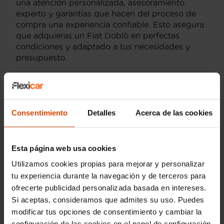
una atención personalizada, asesoramiento
experto y garantías que hacen del proceso de
compra una experiencia confiable. Esto asegura
que adquieras un Fiat Doblò en perfectas
condiciones y adaptado a tus necesidades y
presupuesto.
Además, Flexicar garantiza la transparencia en
cada transacción, proporcionando informes
detallados sobre el estado del vehículo, lo que te
ayuda a tomar una decisión informada y segura
Consentimiento
Detalles
Acerca de las cookies
al comprar tu Fiat Doblò en Toledo. Con estas
facilidades, Flexicar se posiciona como una
opción líder para quienes buscan un coche de
Esta página web usa cookies
segunda mano fiable y asequible.
Utilizamos cookies propias para mejorar y personalizar
tu experiencia durante la navegación y de terceros para
ofrecerte publicidad personalizada basada en intereses.
Si aceptas, consideramos que admites su uso. Puedes
Versiones del modelo
modificar tus opciones de consentimiento y cambiar la
configuración de las cookies en el panel de configuración