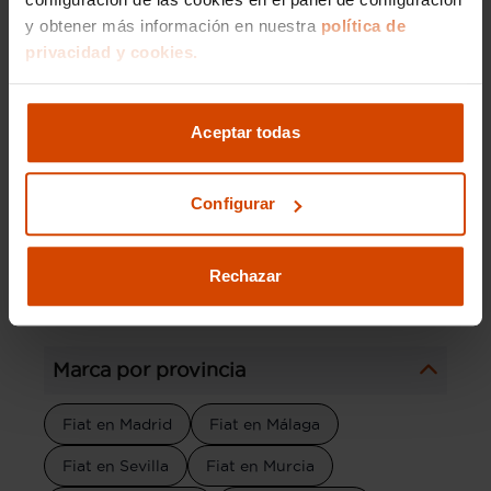
Fiat Doblo Plus
Fiat Doblo Sx
y obtener más información en nuestra
política de
privacidad y cookies.
Modelos por provincia
Aceptar todas
Fiat 500 en Toledo
Fiat 500X en Toledo
Fiat Tipo en Toledo
Configurar
Fiat Tipo Easy en Toledo
Rechazar
Fiat 500X Sport en Toledo
Marca por provincia
Fiat en Madrid
Fiat en Málaga
Fiat en Sevilla
Fiat en Murcia