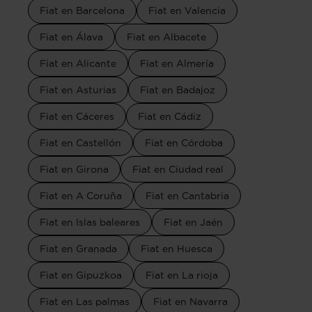
Fiat en Barcelona
Fiat en Valencia
Fiat en Álava
Fiat en Albacete
Fiat en Alicante
Fiat en Almería
Fiat en Asturias
Fiat en Badajoz
Fiat en Cáceres
Fiat en Cádiz
Fiat en Castellón
Fiat en Córdoba
Fiat en Girona
Fiat en Ciudad real
Fiat en A Coruña
Fiat en Cantabria
Fiat en Islas baleares
Fiat en Jaén
Fiat en Granada
Fiat en Huesca
Fiat en Gipuzkoa
Fiat en La rioja
Fiat en Las palmas
Fiat en Navarra