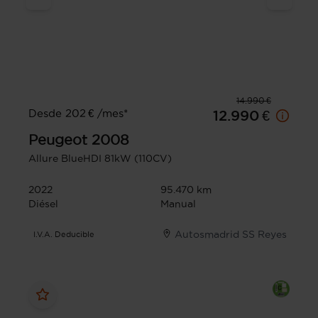
14.990 €
Desde 202 € /mes*
12.990 €
Peugeot
2008
Allure BlueHDI 81kW (110CV)
2022
95.470 km
Diésel
Manual
Autosmadrid SS Reyes
I.V.A. Deducible