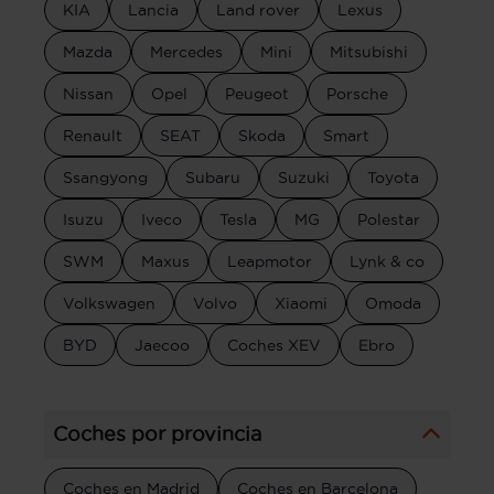
KIA
Lancia
Land rover
Lexus
Mazda
Mercedes
Mini
Mitsubishi
Nissan
Opel
Peugeot
Porsche
Renault
SEAT
Skoda
Smart
Ssangyong
Subaru
Suzuki
Toyota
Isuzu
Iveco
Tesla
MG
Polestar
SWM
Maxus
Leapmotor
Lynk & co
Volkswagen
Volvo
Xiaomi
Omoda
BYD
Jaecoo
Coches XEV
Ebro
Coches por provincia
Coches en Madrid
Coches en Barcelona