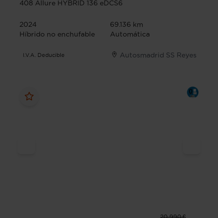
408 Allure HYBRID 136 eDCS6
2024
69.136 km
Híbrido no enchufable
Automática
Autosmadrid SS Reyes
I.V.A. Deducible
20.990 €