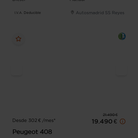
Autosmadrid SS Reyes
I.V.A. Deducible
21.490 €
Desde 302 € /mes*
19.490 €
Peugeot
408