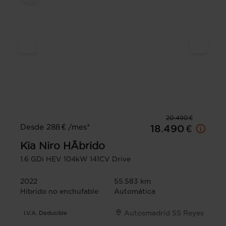
20.490 €
Desde 288 € /mes*
18.490 €
Kia
Niro HÃ­brido
1.6 GDi HEV 104kW 141CV Drive
2022
55.583 km
Híbrido no enchufable
Automática
Autosmadrid SS Reyes
I.V.A. Deducible