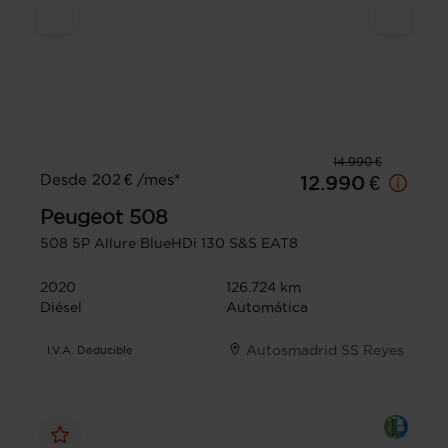
14.990 €
Desde 202 € /mes*
12.990 €
Peugeot
508
508 5P Allure BlueHDi 130 S&S EAT8
2020
126.724 km
Diésel
Automática
Autosmadrid SS Reyes
I.V.A. Deducible