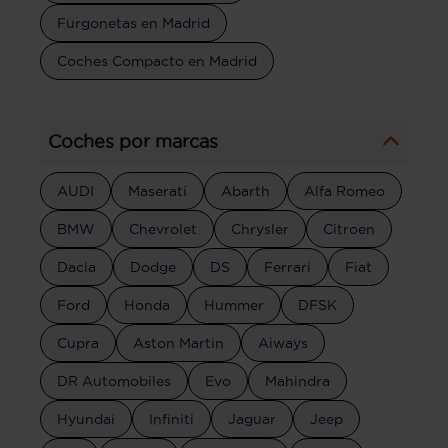
Furgonetas en Madrid
Coches Compacto en Madrid
Coches por marcas
AUDI
Maserati
Abarth
Alfa Romeo
BMW
Chevrolet
Chrysler
Citroen
Dacia
Dodge
DS
Ferrari
Fiat
Ford
Honda
Hummer
DFSK
Cupra
Aston Martin
Aiways
DR Automobiles
Evo
Mahindra
Hyundai
Infiniti
Jaguar
Jeep