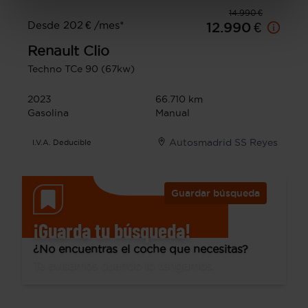
14.990 €
Desde 202 € /mes*
12.990 €
Renault
Clio
Techno TCe 90 (67kw)
2023
66.710 km
Gasolina
Manual
Autosmadrid SS Reyes
I.V.A. Deducible
Guardar búsqueda
¡Guarda tu búsqueda!
¿No encuentras el coche que necesitas?
Te avisamos cuando lo tengamos.