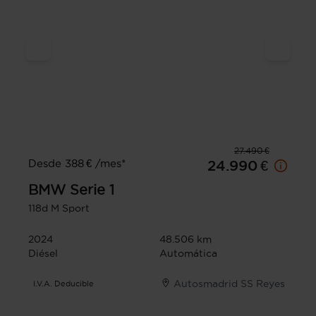
27.490 €
Desde 388 € /mes*
24.990 €
BMW
Serie 1
118d M Sport
2024
48.506 km
Diésel
Automática
Autosmadrid SS Reyes
I.V.A. Deducible