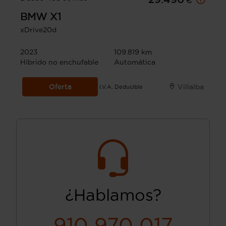
BMW
X1
xDrive20d
2023
109.819 km
Híbrido no enchufable
Automática
Oferta
Villalba
I.V.A. Deducible
¿Hablamos?
910 970 017