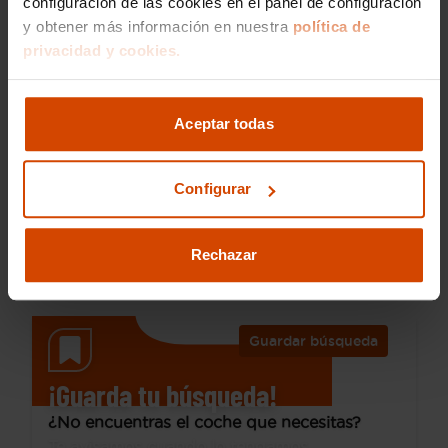
configuración de las cookies en el panel de configuración
y obtener más información en nuestra
política de
privacidad y cookies.
16.490 €
Desde 224 € /mes*
14.390 €
Aceptar todas
Kia
Ceed
1.6 MHEV iMT 100kW (136CV) Drive
Configurar
2023
90.291 km
Híbrido no enchufable
Manual
Rechazar
Villalba
Guardar búsqueda
¡Guarda tu búsqueda!
¿No encuentras el coche que necesitas?
Te avisamos cuando lo tengamos.