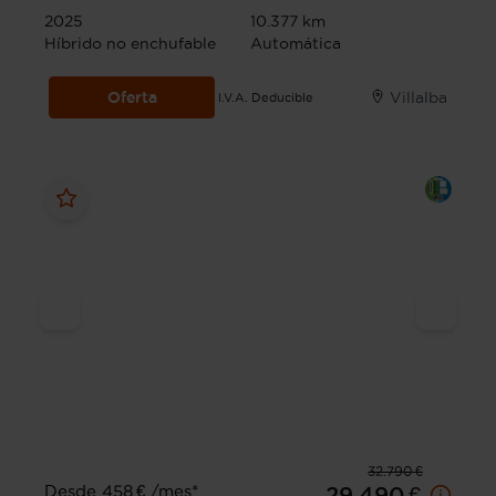
2025
10.377 km
Híbrido no enchufable
Automática
Oferta
Villalba
I.V.A. Deducible
32.790 €
Desde 458 € /mes*
29.490 €