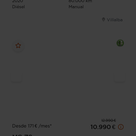
2020
80.000 km
Diésel
Manual
Villalba
12.990 €
Desde 171 € /mes*
10.990 €