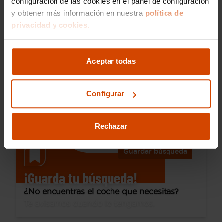
configuración de las cookies en el panel de configuración
y obtener más información en nuestra
política de
14.290 €
privacidad y cookies.
Desde 191 € /mes*
12.290 €
Peugeot
2008
Aceptar todas
Active Puretech 100 S&S 6 Vel. MAN
2023
78.909 km
Gasolina
Manual
Configurar
Coslada
Rechazar
Guardar búsqueda
¡Guarda tu búsqueda!
¿No encuentras el coche que necesitas?
Te avisamos cuando lo tengamos.