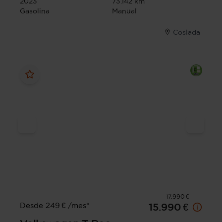
2023
73.142 km
Gasolina
Manual
Coslada
17.990 €
Desde 249 € /mes*
15.990 €