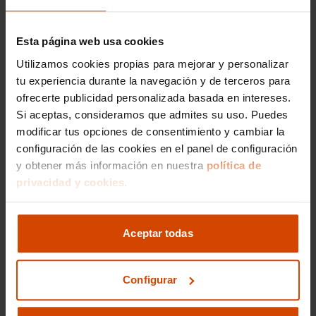
ofreciendo características únicas que se adaptan
a diferentes necesidades y estilos de vida.
Esta página web usa cookies
El
acabado Active
es ideal para quienes buscan
un equilibrio entre funcionalidad y economía.
Utilizamos cookies propias para mejorar y personalizar
Este modelo cuenta con características estándar
tu experiencia durante la navegación y de terceros para
como control de crucero, aire acondicionado y
ofrecerte publicidad personalizada basada en intereses.
un sistema de audio de calidad. En cambio, el
Si aceptas, consideramos que admites su uso. Puedes
acabado Style
ofrece un diseño más elegante y
modificar tus opciones de consentimiento y cambiar la
sofisticado, con detalles exteriores como llantas
configuración de las cookies en el panel de configuración
de aleación y un interior más refinado, ideal para
y obtener más información en nuestra
política de
quienes valoran los detalles de confort.
privacidad y cookies.
Comprar un
Toyota Yaris de segunda mano
en
Sevilla
con Flexicar garantiza no solo una amplia
selección de vehículos revisados, sino también la
Aceptar todas
tranquilidad de adquirir un coche con garantía y
en óptimas condiciones. Explora nuestra oferta
para encontrar el Yaris que mejor se adapte a tus
Configurar
necesidades.