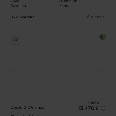
2022
75.569 km
Gasolina
Manual
Almería
I.V.A. Deducible
15.490 €
Desde 210 € /mes*
13.470 €