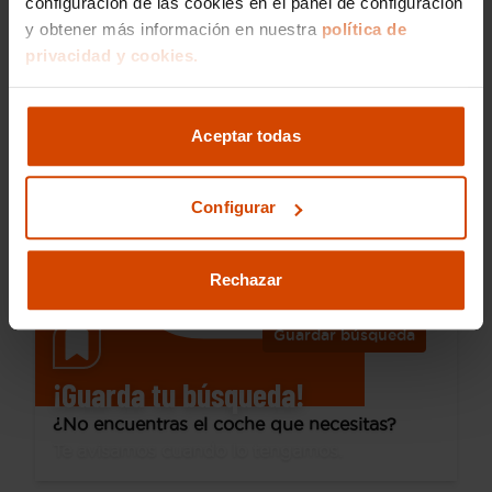
configuración de las cookies en el panel de configuración
y obtener más información en nuestra
política de
19.990 €
privacidad y cookies.
Desde 264 € /mes*
16.990 €
Toyota
Corolla
Aceptar todas
1.8 125H ACTIVE TECH E-CVT
2020
39.107 km
Híbrido no enchufable
Automática
Configurar
Roquetas
Rechazar
Guardar búsqueda
¡Guarda tu búsqueda!
¿No encuentras el coche que necesitas?
Te avisamos cuando lo tengamos.