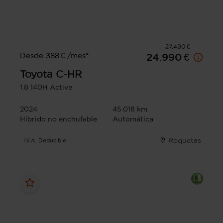
27.490 €
Desde 388 € /mes*
24.990 €
Toyota
C-HR
1.8 140H Active
2024
45.018 km
Híbrido no enchufable
Automática
Roquetas
I.V.A. Deducible