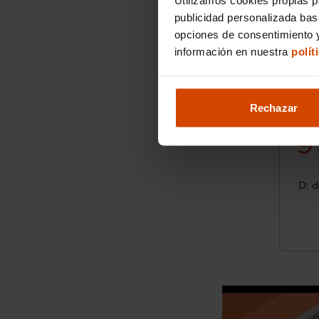
publicidad personalizada ba
opciones de consentimiento y
información en nuestra
polít
Rechazar
9
D: d