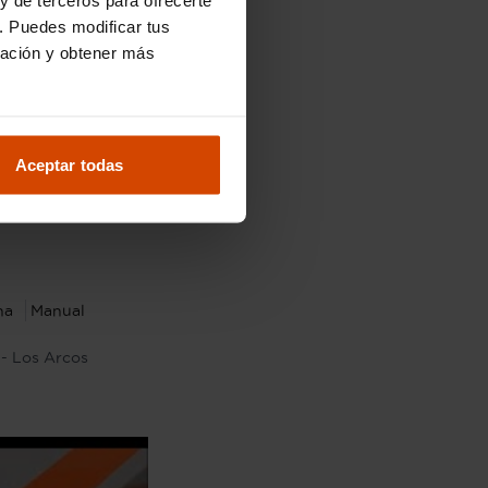
. Puedes modificar tus
ración y obtener más
Aceptar todas
12.490 €
.790 €
na
Manual
 - Los Arcos