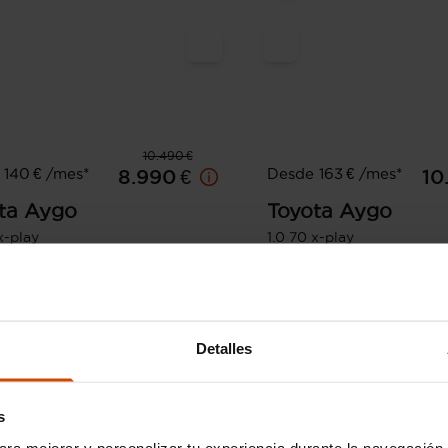
10.490 €
 140 € /mes*
Desde 163 € /mes*
8.990 €
10
ta
Aygo
Toyota
Aygo
x-play
1.0 70 x-play
90.200 km
Gasolina
Manual
2019
51.000 km
Gasoli
Cartagena
Detalles
s
ara mejorar y personalizar tu experiencia durante la navegación 