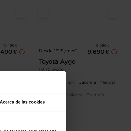
12.490 €
9.990 €
Desde 151 € /mes*
.490 €
9.690 €
Toyota
Aygo
1.0 70 x-cite
na
Manual
2019
110.614 km
Gasolina
Manual
Palma de Mallorca - Gran Vía
Cornellà
Asima
Acerca de las cookies
y de terceros para ofrecerte