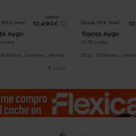
11.990 €
163 € /mes*
Desde 171 € /mes*
10.490 €
10
ta
Aygo
Toyota
Aygo
 x-wave
1.0 70 x-play
29.410 km
Gasolina
Manual
2022
73.944 km
Gasoli
Alzira