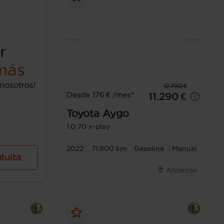
r
más
nosotros!
12.790 €
Desde 176 € /mes*
11.290 €
Toyota
Aygo
1.0 70 x-play
2022
71.800 km
Gasolina
Manual
atuita
Alcorcón