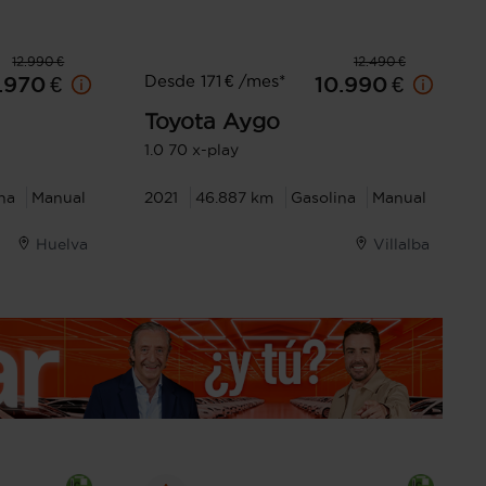
12.990 €
12.490 €
Desde 171 € /mes*
.970 €
10.990 €
Toyota
Aygo
1.0 70 x-play
na
Manual
2021
46.887 km
Gasolina
Manual
Huelva
Villalba