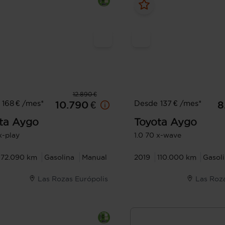
12.890 €
168 € /mes*
Desde 137 € /mes*
10.790 €
8
ta
Aygo
Toyota
Aygo
x-play
1.0 70 x-wave
72.090 km
Gasolina
Manual
2019
110.000 km
Gasol
Las Rozas Európolis
Las Roz