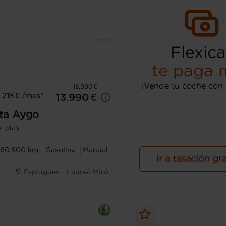
Flexica
te paga 
¡Vende tu coche con 
15.990 €
218 € /mes*
13.990 €
ta
Aygo
x-play
60.500 km
Gasolina
Manual
Ir a tasación gr
Esplugues - Laureà Miró