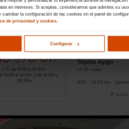
sada en intereses. Si aceptas, consideramos que admites su uso
 cambiar la configuración de las cookies en el panel de configu
ica de privacidad y cookies.
¿Hablamos?
Configurar
Desde 168 € /mes*
10
10 970 017
Toyota
Aygo
L-S: de 9:00 a 20:30h.
1.0 70 x-play
e 10:00 a 14:00h y de 16:30 a
20:30h
2022
75.215 km
Gasoli
Sevilla