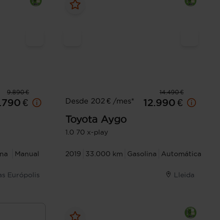
9.890 €
14.490 €
Desde 202 € /mes*
.790 €
12.990 €
Toyota
Aygo
1.0 70 x-play
ina
Manual
2019
33.000 km
Gasolina
Automática
as Európolis
Lleida