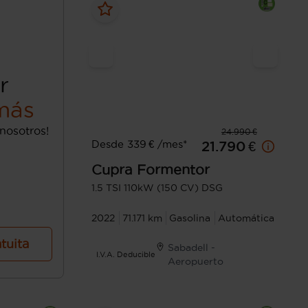
r
más
nosotros!
24.990 €
Desde 339 € /mes*
21.790 €
Cupra
Formentor
1.5 TSI 110kW (150 CV) DSG
2022
71.171 km
Gasolina
Automática
atuita
Sabadell -
I.V.A. Deducible
Aeropuerto