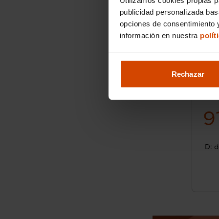
publicidad personalizada ba
opciones de consentimiento y
información en nuestra
polít
Rechazar
9
D: d