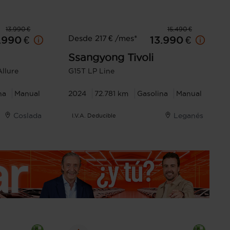
13.990 €
15.490 €
Desde 217 € /mes*
1.990 €
13.990 €
Ssangyong
Tivoli
llure
G15T LP Line
na
Manual
2024
72.781 km
Gasolina
Manual
Coslada
Leganés
I.V.A. Deducible