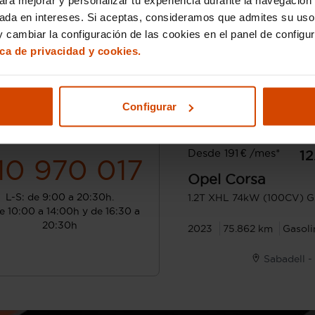
sada en intereses. Si aceptas, consideramos que admites su uso
 cambiar la configuración de las cookies en el panel de configu
ica de privacidad y cookies.
Configurar
¿Hablamos?
Desde 191 € /mes*
12
10 970 017
Opel
Corsa
L-S: de 9:00 a 20:30h.
1.2T XHL 74kW (100CV) G
e 10:00 a 14:00h y de 16:30 a
20:30h
2023
75.862 km
Gasoli
Sabadell 