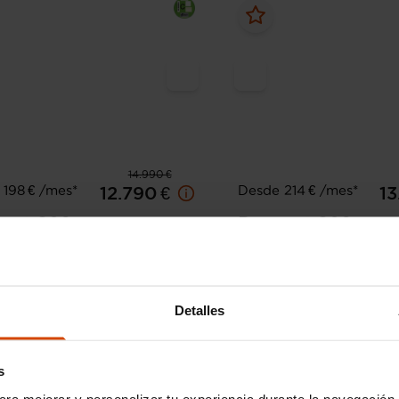
14.990 €
198 € /mes*
Desde 214 € /mes*
12.790 €
13
eot
208
Peugeot
208
Gasolina 100 S&S 6 Vel MAN
Active Puretech 100
34.300 km
Gasolina
Manual
2024
83.038 km
Gasol
Detalles
Sabadell -
I.V.A. Deducible
Sabadell - Aeropuerto
Aeropuer
s
ara mejorar y personalizar tu experiencia durante la navegación 