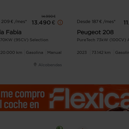
14.990 €
 209 € /mes*
Desde 187 € /mes*
13.490 €
1
da
Fabia
Peugeot
208
I 70KW (95CV) Selection
PureTech 73kW (100CV) A
20.000 km
Gasolina
Manual
2023
73.142 km
Gasoli
Alcobendas