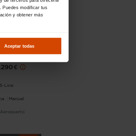
. Puedes modificar tus
ración y obtener más
Aceptar todas
14.490 €
.290 €
S-Line
na
Manual
- Aeropuerto