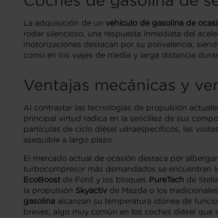
Coches de gasolina de s
La adquisición de un
vehículo de gasolina de ocas
rodar silencioso, una respuesta inmediata del ace
motorizaciones destacan por su polivalencia, siend
como en los viajes de media y larga distancia dura
Ventajas mecánicas y ven
Al contrastar las tecnologías de propulsión actuale
principal virtud radica en la sencillez de sus com
partículas de ciclo diésel ultraespecíficos, las visit
asequible a largo plazo.
El mercado actual de ocasión destaca por albergar m
turbocompresor más demandados se encuentran l
EcoBoost
de Ford y los bloques
PureTech
de Stell
la propulsión
Skyactiv
de Mazda o los tradicionale
gasolina
alcanzan su temperatura idónea de funcion
breves, algo muy común en los coches diésel que s