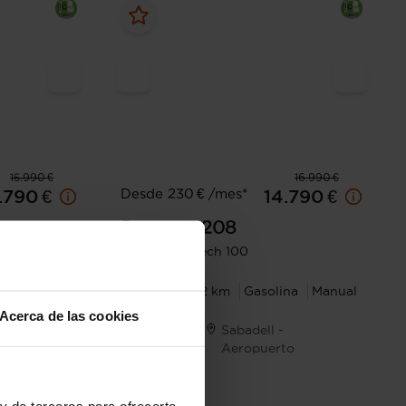
15.990 €
16.990 €
Desde 230 € /mes*
.790 €
14.790 €
Peugeot
208
Active Puretech 100
ina
Manual
2024
45.372 km
Gasolina
Manual
Acerca de las cookies
Sabadell -
I.V.A. Deducible
to
Aeropuerto
y de terceros para ofrecerte