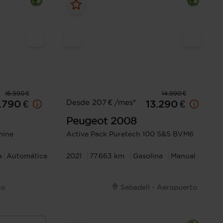
16.990 €
14.990 €
Desde 207 € /mes*
.790 €
13.290 €
Peugeot
2008
hine
Active Pack Puretech 100 S&S BVM6
a
Automática
2021
77.663 km
Gasolina
Manual
to
Sabadell - Aeropuerto