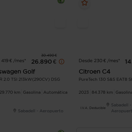
30.490 €
419 € /mes*
Desde 230 € /mes*
26.890 €
14
swagen
Golf
Citroen
C4
R 2.0 TSI 213kW(290CV) DSG
PureTech 130 S&S EAT8 S
129.770 km
Gasolina
Automática
2023
84.378 km
Gasolin
Sabadell -
I.V.A. Deducible
Sabadell - Aeropuerto
Aeropuer