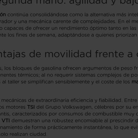
egunda mano: agilidad y ba
ión
continúa consolidándose como la alternativa más inte
lerador y una mecánica carente de complejidades. En el 
o capaces de ofrecer un rendimiento óptimo tanto en las 
nte los fines de semana, adaptándose a quienes priorizan 
tajas de movilidad frente a
s, los bloques de gasolina ofrecen argumentos de peso fren
ponentes térmicos; al no requerir sistemas complejos de p
as al taller se simplifican sensiblemente y el coste de los
ma
ecánicas de extraordinaria eficiencia y fiabilidad. Entre
os motores
TSI
del Grupo Volkswagen, célebres por su ent
antis, caracterizados por consumos de combustible muy 
s
VTI
demuestran una robustez encomiable al prescindir d
amiento de forma prácticamente instantánea, lo que evit
olo realizan ciudad.