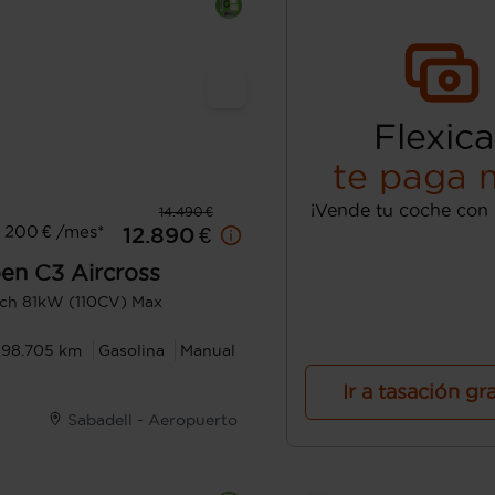
Flexica
te paga 
¡Vende tu coche con 
14.490 €
 200 € /mes*
12.890 €
oen
C3 Aircross
ch 81kW (110CV) Max
98.705 km
Gasolina
Manual
Ir a tasación gr
Sabadell - Aeropuerto