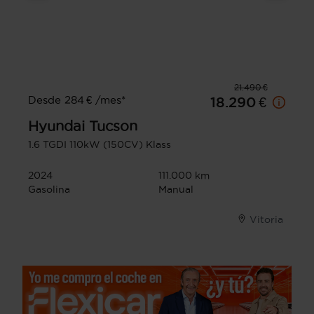
21.490 €
Desde 284 € /mes*
18.290 €
Hyundai
Tucson
1.6 TGDI 110kW (150CV) Klass
2024
111.000 km
Gasolina
Manual
Vitoria