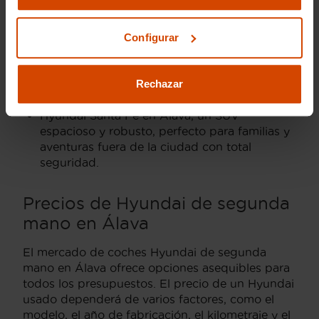
Hyundai Tucson en Álava
, SUV moderno con
un diseño robusto y gran equipamiento
Configurar
tecnológico.
Hyundai Kona en Álava, un SUV compacto
con estilo urbano, ideal para quienes buscan
Rechazar
versatilidad y equipamiento avanzado.
Hyundai Santa Fe en Álava, un SUV
espacioso y robusto, perfecto para familias y
aventuras fuera de la ciudad con total
seguridad.
Precios de Hyundai de segunda
mano en Álava
El mercado de coches Hyundai de segunda
mano en Álava ofrece opciones asequibles para
todos los presupuestos. El precio de un Hyundai
usado dependerá de varios factores, como el
modelo, el año de fabricación, el kilometraje y el