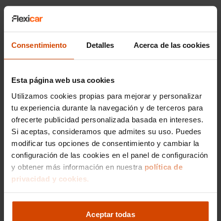
Modelos más buscados
de Hyundai
Consentimiento
Detalles
Acerca de las cookies
En Álava, los coches Hyundai de segunda mano
son una gran opción para quienes buscan
fiabilidad, eficiencia y un diseño moderno. La
Esta página web usa cookies
marca coreana ofrece una gama variada que
Utilizamos cookies propias para mejorar y personalizar
incluye compactos, híbridos y SUV versátiles.
tu experiencia durante la navegación y de terceros para
Hyundai i30 en Álava
, un compacto
ofrecerte publicidad personalizada basada en intereses.
equilibrado que combina diseño, tecnología y
Si aceptas, consideramos que admites su uso. Puedes
eficiencia para el día a día.
modificar tus opciones de consentimiento y cambiar la
Hyundai Ioniq en Álava
, modelo eficiente
configuración de las cookies en el panel de configuración
disponible en versiones híbrida y eléctrica,
y obtener más información en nuestra
política de
ideal para la movilidad sostenible.
privacidad y cookies.
Hyundai ix20 en Álava
, monovolumen
compacto con gran espacio interior y un
diseño práctico para familias.
Aceptar todas