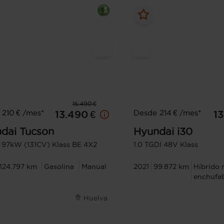
15.490 €
210 € /mes*
Desde 214 € /mes*
13.490 €
13
dai
Tucson
Hyundai
i30
I 97kW (131CV) Klass BE 4X2
1.0 TGDI 48V Klass
124.797 km
Gasolina
Manual
2021
99.872 km
Híbrido 
enchufa
Huelva