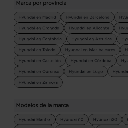
Marca por provincia
Hyundai en Madrid
Hyundai en Barcelona
Hyun
Hyundai en Granada
Hyundai en Alicante
Hyun
Hyundai en Cantabria
Hyundai en Asturias
Hyu
Hyundai en Toledo
Hyundai en Islas baleares
H
Hyundai en Castellón
Hyundai en Córdoba
Hyu
Hyundai en Ourense
Hyundai en Lugo
Hyunda
Hyundai en Zamora
Modelos de la marca
Hyundai Elantra
Hyundai i10
Hyundai i20