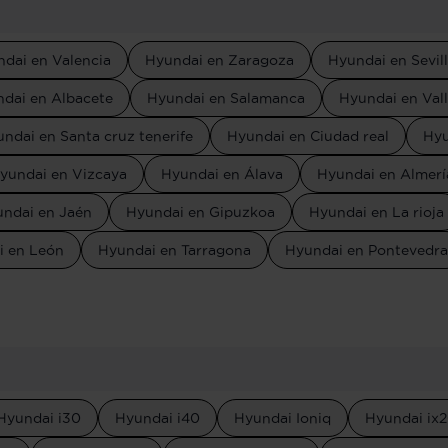
dai en Valencia
Hyundai en Zaragoza
Hyundai en Sevil
dai en Albacete
Hyundai en Salamanca
Hyundai en Vall
ndai en Santa cruz tenerife
Hyundai en Ciudad real
Hyu
yundai en Vizcaya
Hyundai en Álava
Hyundai en Almerí
ndai en Jaén
Hyundai en Gipuzkoa
Hyundai en La rioja
i en León
Hyundai en Tarragona
Hyundai en Pontevedra
Hyundai i30
Hyundai i40
Hyundai Ioniq
Hyundai ix