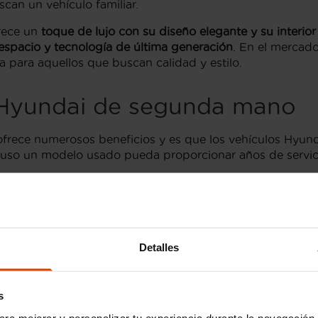
can un vehículo familiar.
rece un
toque de lujo con su diseño elegante y su interio
 espacio y tecnología de última generación
. En el mercad
a para aquellos que buscan calidad y estilo.
 Hyundai de segunda mano
frece numerosos beneficios y es que los vehículos Hyun
cluso un modelo usado pueda proporcionar años de servici
 es significativamente más bajo
que el de los modelos n
upuesto
.
iseña sus vehículos para
perdurar en el tiempo
y con un
frecen fiabilidad y rendimiento
a un
precio accesible
.
Detalles
s
 segunda mano
ha aumentado considerablemente ya que 
ara mejorar y personalizar tu experiencia durante la navegación 