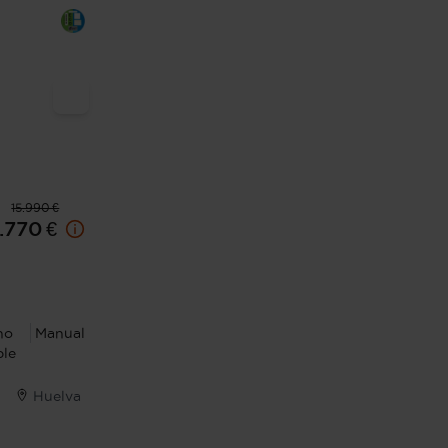
15.990 €
.770 €
no
Manual
ble
Huelva