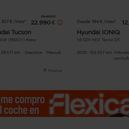
25.490 €
 357 € /mes*
Desde 194 € /mes*
22.990 €
12
dai
Tucson
Hyundai
IONIQ
18kW (160CV) Klass
1.6 GDI HEV Tecno DT
29.571 km
Gasolina
Manual
2020
152.357 km
Híbrid
enchuf
Huelva