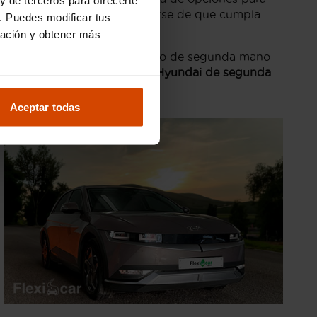
stado del vehículo
y asegurarse de que cumpla
. Puedes modificar tus
ración y obtener más
e y confiable
. Con un mercado de segunda mano
 las ventajas de comprar un
Hyundai de segunda
ente y satisfactoria.
Aceptar todas