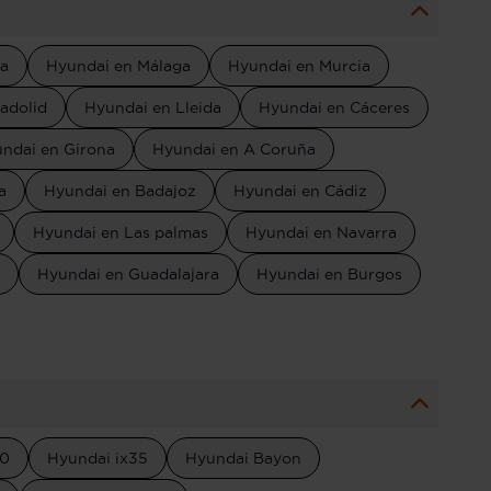
la
Hyundai en Málaga
Hyundai en Murcia
adolid
Hyundai en Lleida
Hyundai en Cáceres
ndai en Girona
Hyundai en A Coruña
a
Hyundai en Badajoz
Hyundai en Cádiz
Hyundai en Las palmas
Hyundai en Navarra
Hyundai en Guadalajara
Hyundai en Burgos
20
Hyundai ix35
Hyundai Bayon