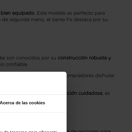
r bien equipado
. Este modelo es perfecto para
o de segunda mano, el Santa Fe destaca por su
dai son conocidos por su
construcción robusta y
o confiable.
uevos, lo que permite a los compradores disfrutar
a adecuada
inspección y selección cuidadosa
, es
Acerca de las cookies
proporciona una amplia gama de opciones para
y de terceros para ofrecerte