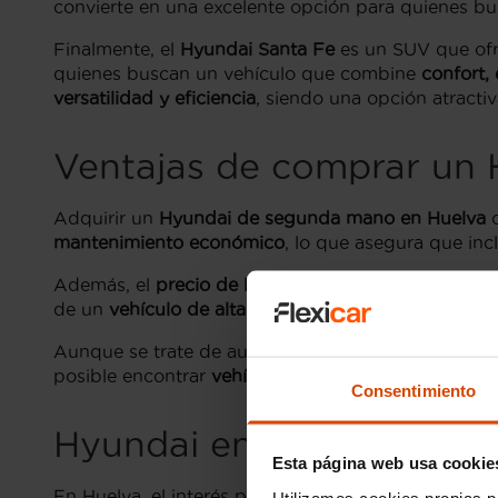
convierte en una excelente opción para quienes bus
Finalmente, el
Hyundai Santa Fe
es un SUV que of
quienes buscan un vehículo que combine
confort,
versatilidad y eficiencia
, siendo una opción atractiv
Ventajas de comprar un
Adquirir un
Hyundai de segunda mano en Huelva
o
mantenimiento económico
, lo que asegura que in
Además, el
precio de los Hyundai de segunda mano
de un
vehículo de alta calidad sin exceder su pres
Aunque se trate de automóviles usados, Hyundai d
posible encontrar
vehículos de segunda mano que o
Consentimiento
Hyundai en Huelva
Esta página web usa cookie
En Huelva, el interés por los
vehículos Hyundai de
Utilizamos cookies propias p