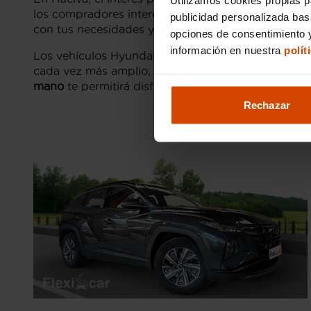
los compradores interesados. La clave para reali
publicidad personalizada ba
con tus necesidades y expectativas.
opciones de consentimiento y
información en nuestra
polít
Los vehículos Hyundai han demostrado ser una
op
cada vez más amplio, encontrar el modelo perfecto
mano
te permitirá disfrutar de todas las prestacion
Rechazar