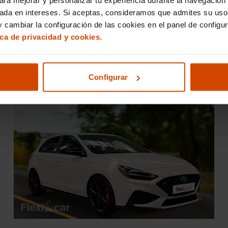
zar una buena compra es
inspeccionar cuidadosamente el e
sada en intereses. Si aceptas, consideramos que admites su uso
 cambiar la configuración de las cookies en el panel de configu
ica de privacidad y cookies.
ción excelente
para quienes buscan un
vehículo asequibl
 en Huelva es más fácil que nunca por lo que aprovechar
es que ofrece esta marca, asegurando una inversión intelig
Configurar