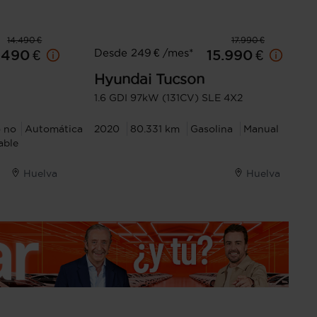
14.490 €
17.990 €
Desde 249 € /mes*
.490 €
15.990 €
Hyundai
Tucson
1.6 GDI 97kW (131CV) SLE 4X2
o no
Automática
2020
80.331 km
Gasolina
Manual
able
Huelva
Huelva