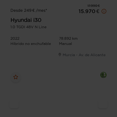
17.990 €
Desde 249 € /mes*
15.970 €
Hyundai
i30
1.0 TGDI 48V N Line
2022
78.892 km
Híbrido no enchufable
Manual
Murcia - Av. de Alicante