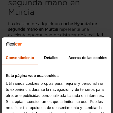
segunda mano en
Murcia
La decisión de adquirir un
coche Hyundai de
segunda mano en Murcia
representa una
excelente oportunidad de disfrutar de la calidad
y la innovación de
Hyundai a un precio más
accesible.
En Flexicar, contamos con una variada
selección de
vehículos Hyundai usados,
cada
uno sometido a rigurosas inspecciones para
Consentimiento
Detalles
Acerca de las cookies
garantizar su máximo rendimiento y seguridad.
Elegir un Hyundai de segunda mano
es optar
por un vehículo que combina perfectamente la
Esta página web usa cookies
funcionalidad y el diseño, a un costo más
Utilizamos cookies propias para mejorar y personalizar
económico.
tu experiencia durante la navegación y de terceros para
ofrecerte publicidad personalizada basada en intereses.
Mejores modelos de
Si aceptas, consideramos que admites su uso. Puedes
modificar tus opciones de consentimiento y cambiar la
coches Hyundai en