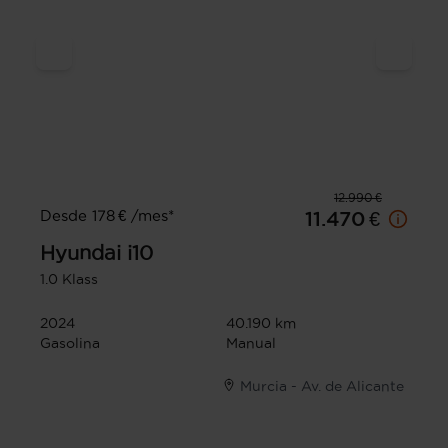
12.990 €
Desde 178 € /mes*
11.470 €
Hyundai
i10
1.0 Klass
2024
40.190 km
Gasolina
Manual
Murcia - Av. de Alicante