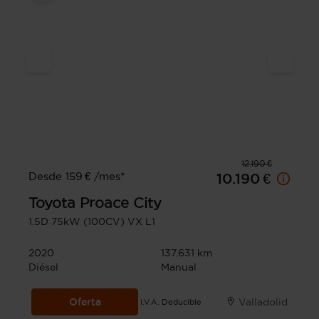
12.190 €
Desde 159 € /mes*
10.190 €
Toyota
Proace City
1.5D 75kW (100CV) VX L1
2020
137.631 km
Diésel
Manual
Oferta
Valladolid
I.V.A. Deducible