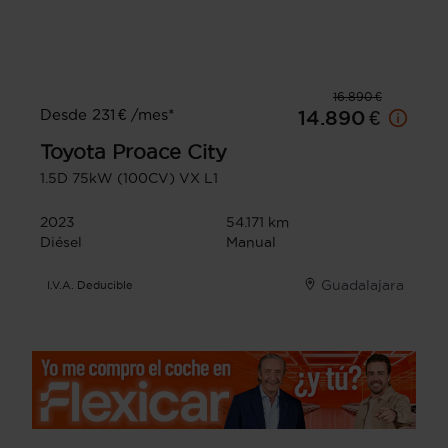
16.890 €
Desde 231 € /mes*
14.890 €
Toyota
Proace City
1.5D 75kW (100CV) VX L1
2023
54.171 km
Diésel
Manual
Guadalajara
I.V.A. Deducible