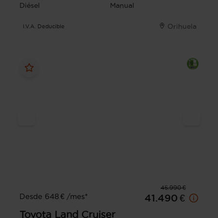
Diésel
Manual
Orihuela
I.V.A. Deducible
45.990 €
Desde 648 € /mes*
41.490 €
Toyota
Land Cruiser