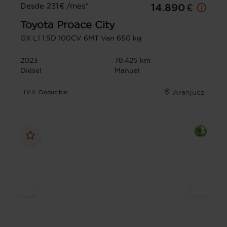
Desde 231 € /mes*
14.890 €
Toyota
Proace City
GX L1 1.5D 100CV 6MT Van 650 kg
2023
78.425 km
Diésel
Manual
Aranjuez
I.V.A. Deducible