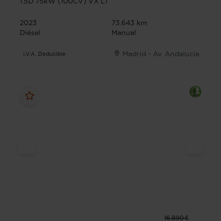
1.5D 75kW (100CV) VX L1
2023
73.643 km
Diésel
Manual
Madrid - Av. Andalucía
I.V.A. Deducible
16.890 €