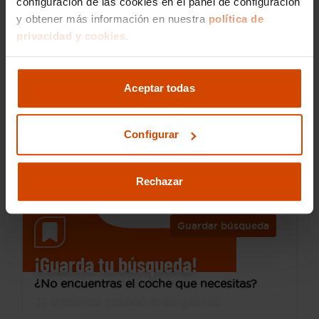
configuración de las cookies en el panel de configuración
y obtener más información en nuestra
política de
privacidad y cookies.
9.890 €
Desde 137 € /mes*
8.790 €
Toyota
Aygo
Aceptar todas
1.0 70 x-wave
2019
110.000 km
Configurar
Gasolina
Manual
Las Rozas Európolis
Rechazar
Guardar búsqueda
¡Guarda tu búsqueda!
¿No encuentras el coche que necesitas?
Te avisamos cuando lo tengamos.