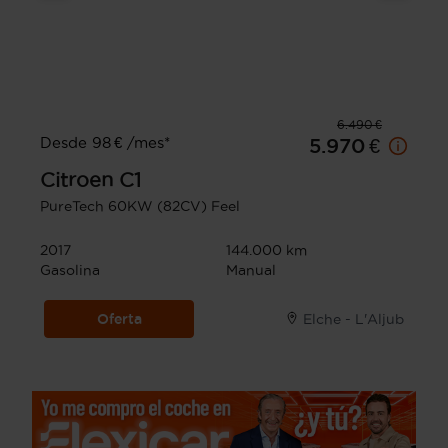
6.490 €
Desde 98 € /mes*
5.970 €
Citroen
C1
PureTech 60KW (82CV) Feel
2017
144.000 km
Gasolina
Manual
Oferta
Elche - L'Aljub