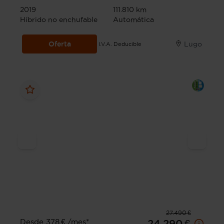
2019
111.810 km
Híbrido no enchufable
Automática
Oferta
Lugo
I.V.A. Deducible
27.490 €
Desde 378 € /mes*
24.290 €