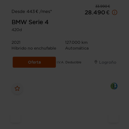
33.990 €
Desde 443 € /mes*
28.490 €
BMW
Serie 4
420d
2021
127.000 km
Híbrido no enchufable
Automática
Oferta
Logroño
I.V.A. Deducible