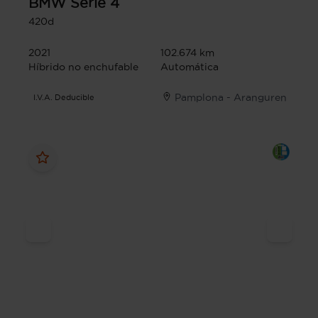
BMW
Serie 4
420d
2021
102.674 km
Híbrido no enchufable
Automática
Pamplona - Aranguren
I.V.A. Deducible