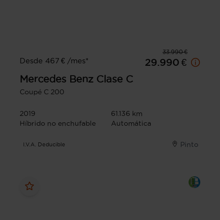
33.990 €
Desde 467 € /mes*
29.990 €
Mercedes Benz
Clase C
Coupé C 200
2019
61.136 km
Híbrido no enchufable
Automática
Pinto
I.V.A. Deducible