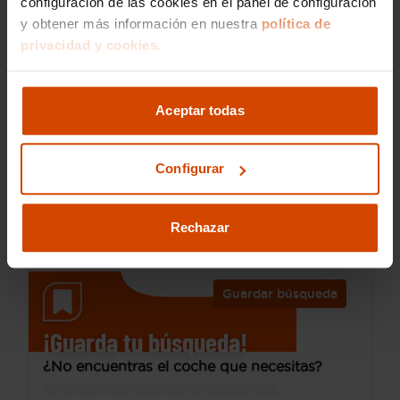
configuración de las cookies en el panel de configuración
y obtener más información en nuestra
política de
privacidad y cookies.
38.490 €
Desde 510 € /mes*
32.790 €
Audi
Q5 SPORTBACK
Aceptar todas
Advanced 35 TDI 120kW S tronic
Configurar
2022
40.000 km
Híbrido no enchufable
Automática
Rechazar
Móstoles - Los Rosales
I.V.A. Deducible
Guardar búsqueda
¡Guarda tu búsqueda!
¿No encuentras el coche que necesitas?
Te avisamos cuando lo tengamos.