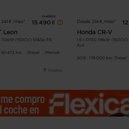
17.490 €
241 € /mes*
Desde 214 € /mes*
15.490 €
12
T
Leon
Honda
CR-V
I 110kW (150CV) St&Sp FR
1.6 i-DTEC 118kW (160CV)
Aut
161.473 km
Diésel
Manual
2016
178.000 km
Diésel
Huelva