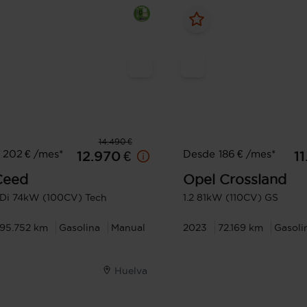
14.490 €
 202 € /mes*
Desde 186 € /mes*
12.970 €
1
Ceed
Opel
Crossland
GDi 74kW (100CV) Tech
1.2 81kW (110CV) GS
95.752 km
Gasolina
Manual
2023
72.169 km
Gasoli
Huelva