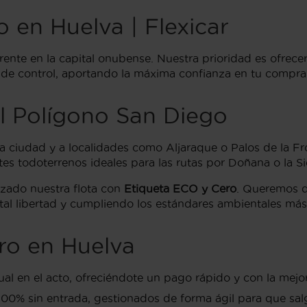
en Huelva | Flexicar
erente en la capital onubense. Nuestra prioridad es ofrec
 control, aportando la máxima confianza en tu compra en
l Polígono San Diego
 la ciudad y a localidades como Aljaraque o Palos de la 
es todoterrenos ideales para las rutas por Doñana o la Si
rzado nuestra flota con
Etiqueta ECO y Cero
. Queremos q
otal libertad y cumpliendo los estándares ambientales más
ro en Huelva
al en el acto, ofreciéndote un pago rápido y con la mej
100% sin entrada, gestionados de forma ágil para que s