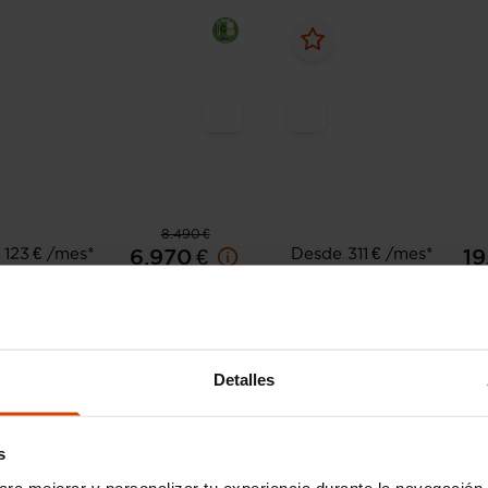
8.490 €
123 € /mes*
Desde 311 € /mes*
6.970 €
19
eot
208
Toyota
Yaris
LURE 1.2L PureTech 60KW
1.5 120H GR Sport Plus
)
2022
49.807 km
Híbrido
Detalles
133.376 km
Gasolina
Manual
enchufa
Huelva
s
ara mejorar y personalizar tu experiencia durante la navegación 