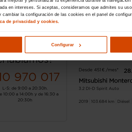
sada en intereses. Si aceptas, consideramos que admites su uso
 cambiar la configuración de las cookies en el panel de configu
ica de privacidad y cookies.
Configurar
¿Hablamos?
Desde 451 € /mes*
28
10 970 017
Mitsubishi
Monter
L-S: de 9:00 a 20:30h.
3.2 DI-D Spirit Auto
e 10:00 a 14:00h y de 16:30 a
20:30h
2019
103.684 km
Diésel