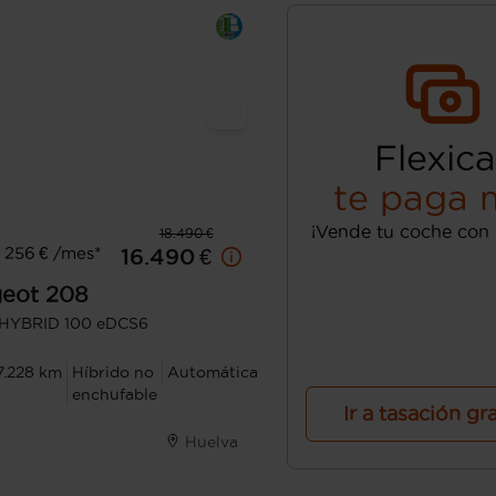
Flexica
te paga 
¡Vende tu coche con 
18.490 €
 256 € /mes*
16.490 €
eot
208
 HYBRID 100 eDCS6
7.228 km
Híbrido no
Automática
enchufable
Ir a tasación gr
Huelva