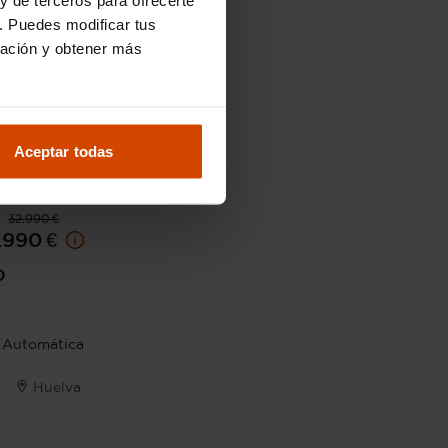
. Puedes modificar tus
ración y obtener más
Aceptar todas
32.990 €
.990 €
o
Automática
Huelva