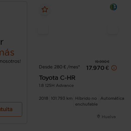
r
más
nosotros!
19.990 €
Desde 280 € /mes*
17.970 €
Toyota
C-HR
1.8 125H Advance
2018
101.793 km
Híbrido no
Automática
enchufable
atuita
Huelva