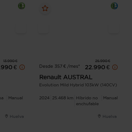
13.990 €
25.990 €
Desde 357 € /mes*
1.990 €
22.990 €
Renault
AUSTRAL
Evolution Mild Hybrid 103kW (140CV)
na
Manual
2024
25.468 km
Híbrido no
Manual
enchufable
Huelva
Huelva