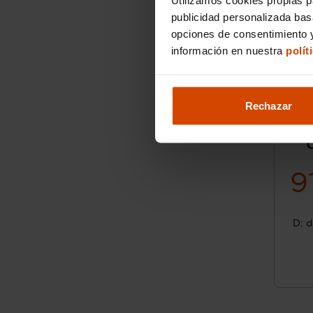
publicidad personalizada ba
opciones de consentimiento y
información en nuestra
polít
Rechazar
9
D: d