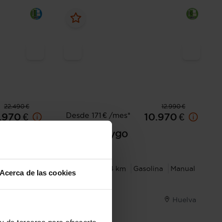
22.490 €
12.990 €
Desde 171 € /mes*
.970 €
10.970 €
Toyota
Aygo
1.0 70 x-play
 no
Automática
2022
73.944 km
Gasolina
Manual
Acerca de las cookies
ble
Huelva
Huelva
y de terceros para ofrecerte