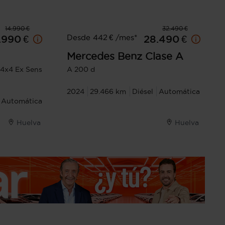
14.990 €
32.490 €
Desde 442 € /mes*
.990 €
28.490 €
Mercedes Benz
Clase A
 4x4 Ex Sens
A 200 d
2024
29.466 km
Diésel
Automática
Automática
Huelva
Huelva