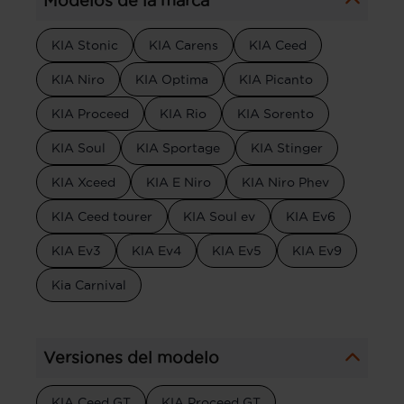
Modelos de la marca
KIA Stonic
KIA Carens
KIA Ceed
KIA Niro
KIA Optima
KIA Picanto
KIA Proceed
KIA Rio
KIA Sorento
KIA Soul
KIA Sportage
KIA Stinger
KIA Xceed
KIA E Niro
KIA Niro Phev
KIA Ceed tourer
KIA Soul ev
KIA Ev6
KIA Ev3
KIA Ev4
KIA Ev5
KIA Ev9
Kia Carnival
Versiones del modelo
KIA Ceed GT
KIA Proceed GT