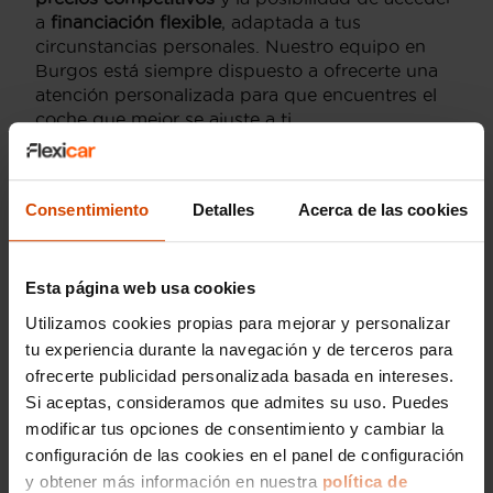
a
financiación flexible
, adaptada a tus
circunstancias personales. Nuestro equipo en
Burgos está siempre dispuesto a ofrecerte una
atención personalizada para que encuentres el
coche que mejor se ajuste a ti.
Además,
la transparencia es clave
en cada
transacción con Flexicar. Ofrecemos un historial
detallado del vehículo, asegurándonos de que
Consentimiento
Detalles
Acerca de las cookies
tengas toda la información necesaria antes de
comprar. Con nosotros, los residentes de Burgos
pueden disfrutar de un proceso de compra sin
Esta página web usa cookies
complicaciones y con total confianza.
Utilizamos cookies propias para mejorar y personalizar
tu experiencia durante la navegación y de terceros para
Mejores modelos de Kia
ofrecerte publicidad personalizada basada en intereses.
Si aceptas, consideramos que admites su uso. Puedes
en Burgos
modificar tus opciones de consentimiento y cambiar la
configuración de las cookies en el panel de configuración
Cuando se trata de adquirir un
Kia de segunda
y obtener más información en nuestra
política de
mano en Burgos
, hay varios modelos que