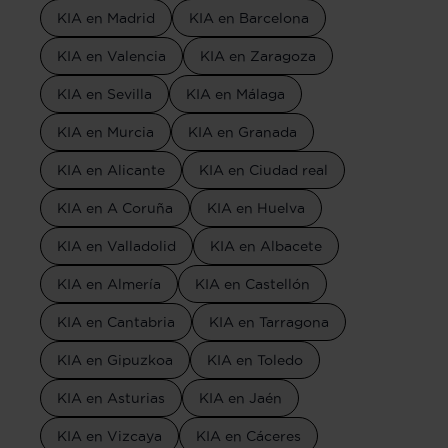
KIA en Madrid
KIA en Barcelona
KIA en Valencia
KIA en Zaragoza
KIA en Sevilla
KIA en Málaga
KIA en Murcia
KIA en Granada
KIA en Alicante
KIA en Ciudad real
KIA en A Coruña
KIA en Huelva
KIA en Valladolid
KIA en Albacete
KIA en Almería
KIA en Castellón
KIA en Cantabria
KIA en Tarragona
KIA en Gipuzkoa
KIA en Toledo
KIA en Asturias
KIA en Jaén
KIA en Vizcaya
KIA en Cáceres