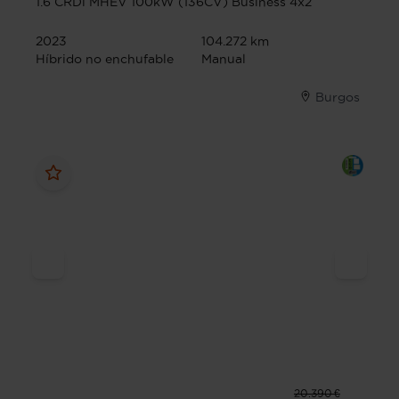
1.6 CRDi MHEV 100kW (136CV) Business 4x2
2023
104.272 km
Híbrido no enchufable
Manual
Burgos
20.390 €