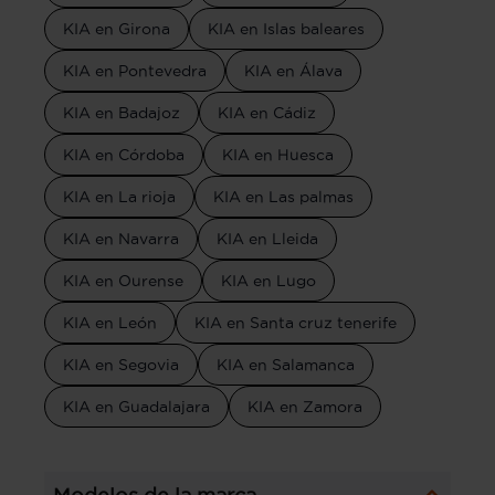
KIA en Girona
KIA en Islas baleares
KIA en Pontevedra
KIA en Álava
KIA en Badajoz
KIA en Cádiz
KIA en Córdoba
KIA en Huesca
KIA en La rioja
KIA en Las palmas
KIA en Navarra
KIA en Lleida
KIA en Ourense
KIA en Lugo
KIA en León
KIA en Santa cruz tenerife
KIA en Segovia
KIA en Salamanca
KIA en Guadalajara
KIA en Zamora