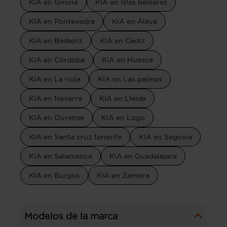
KIA en Girona
KIA en Islas baleares
KIA en Pontevedra
KIA en Álava
KIA en Badajoz
KIA en Cádiz
KIA en Córdoba
KIA en Huesca
KIA en La rioja
KIA en Las palmas
KIA en Navarra
KIA en Lleida
KIA en Ourense
KIA en Lugo
KIA en Santa cruz tenerife
KIA en Segovia
KIA en Salamanca
KIA en Guadalajara
KIA en Burgos
KIA en Zamora
Modelos de la marca