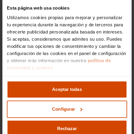
con total tranquilidad. Además, todos nuestros
Esta página web usa cookies
coches de segunda mano pasan por un riguroso
Utilizamos cookies propias para mejorar y personalizar
proceso de inspección, asegurando que cada
tu experiencia durante la navegación y de terceros para
vehículo esté en excelentes condiciones antes de
llegar a tus manos.
ofrecerte publicidad personalizada basada en intereses.
Si aceptas, consideramos que admites su uso. Puedes
modificar tus opciones de consentimiento y cambiar la
Modelos más buscados
configuración de las cookies en el panel de configuración
de Kia
y obtener más información en nuestra
política de
privacidad y cookies.
En León puedes encontrar una amplia gama de
coches Kia de ocasión, perfectos para quienes
buscan eficiencia, fiabilidad y un diseño
Aceptar todas
moderno. Descubre los modelos disponibles y
encuentra el Kia que mejor se adapte a tu estilo
de conducción.
Configurar
Kia Picanto en León
, un urbano compacto,
ágil y con bajo consumo, ideal para moverte
Rechazar
por la ciudad.