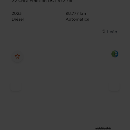
2.2 CRDi Emotion DCT 4x2 7pl
2023
98.777 km
Diésel
Automática
León
20.990 €