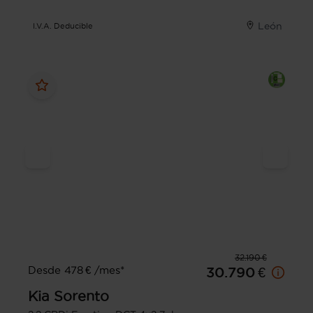
León
I.V.A. Deducible
32.190 €
Desde 478 € /mes*
30.790 €
Kia
Sorento