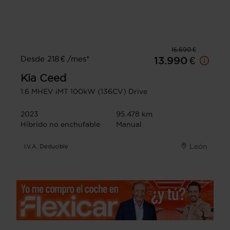
15.690 €
Desde 218 € /mes*
13.990 €
Kia
Ceed
1.6 MHEV iMT 100kW (136CV) Drive
2023
95.478 km
Híbrido no enchufable
Manual
León
I.V.A. Deducible