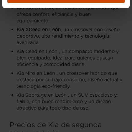
Kia Rio en León
, un utilitario equilibrado que
ofrece confort, eficiencia y buen
equipamiento.
Kia XCeed en León
, un crossover con diseño
deportivo, alto rendimiento y tecnología
avanzada.
Kia Ceed en León , un compacto moderno y
bien equipado, ideal para quienes buscan
eficiencia y comodidad diaria.
Kia Niro en León , un crossover híbrido que
destaca por su bajo consumo, diseño actual y
tecnología eco-friendly.
Kia Sportage en León , un SUV espacioso y
fiable, con buen rendimiento y un diseño
atractivo para todo tipo de uso.
Precios de Kia de segunda