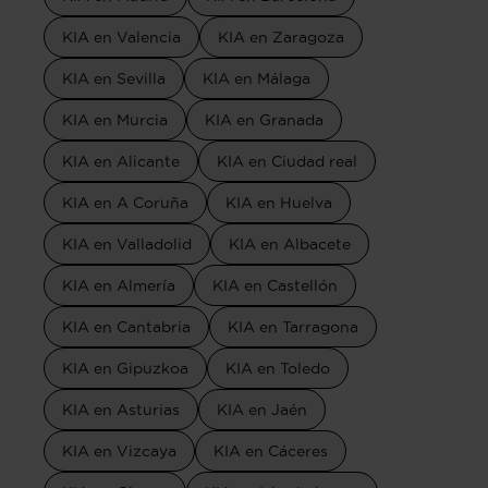
KIA en Valencia
KIA en Zaragoza
KIA en Sevilla
KIA en Málaga
KIA en Murcia
KIA en Granada
KIA en Alicante
KIA en Ciudad real
KIA en A Coruña
KIA en Huelva
KIA en Valladolid
KIA en Albacete
KIA en Almería
KIA en Castellón
KIA en Cantabria
KIA en Tarragona
KIA en Gipuzkoa
KIA en Toledo
KIA en Asturias
KIA en Jaén
KIA en Vizcaya
KIA en Cáceres