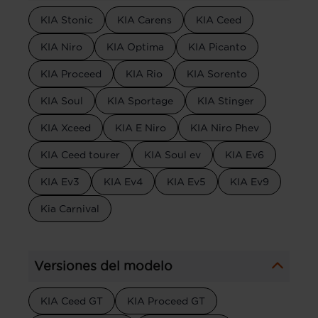
KIA Stonic
KIA Carens
KIA Ceed
KIA Niro
KIA Optima
KIA Picanto
KIA Proceed
KIA Rio
KIA Sorento
KIA Soul
KIA Sportage
KIA Stinger
KIA Xceed
KIA E Niro
KIA Niro Phev
KIA Ceed tourer
KIA Soul ev
KIA Ev6
KIA Ev3
KIA Ev4
KIA Ev5
KIA Ev9
Kia Carnival
Versiones del modelo
KIA Ceed GT
KIA Proceed GT