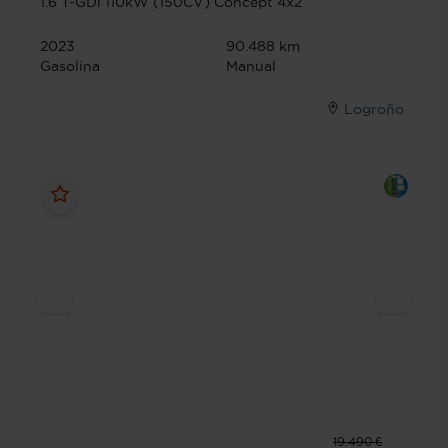
1.6 T-GDi 110kW (150CV) Concept 4x2
2023
90.488 km
Gasolina
Manual
Logroño
19.490 €