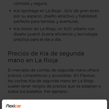
cómoda y segura.
Kia Sportage en La Rioja , SUV de gran éxito
por su espacio, diseño atractivo y fiabilidad,
perfecto para familias y aventuras.
Kia Stonic en La Rioja, un SUV urbano con
diseño juvenil, buena eficiencia y tecnología
práctica para el día a día.
Precios de Kia de segunda
mano en La Rioja
El mercado de coches de segunda mano ofrece
precios competitivos y accesibles. En Flexicar,
los coches Kia de segunda mano en La Rioja
suelen tener rangos de precios que se adaptan a
todos los bolsillos. Por ejemplo:
Kia Sportage:
Los modelos de años recientes
varían entre 15,000 € y 25,000 €,