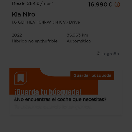
Desde 264 € /mes*
16.990 €
Kia
Niro
1.6 GDi HEV 104kW (141CV) Drive
2022
85.963 km
Híbrido no enchufable
Automática
Logroño
Guardar búsqueda
¡Guarda tu búsqueda!
¿No encuentras el coche que necesitas?
Te avisamos cuando lo tengamos.