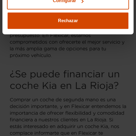
Configurar
Te invitamos a visitar nuestro concesionario en
La Rioja o explorar nuestro inventario en línea
Rechazar
para encontrar el coche Kia de segunda mano
que mejor se adapte a tus necesidades y
presupuesto. En Flexicar, estamos
comprometidos con ofrecerte el mejor servicio y
la más amplia gama de opciones para tu
próximo vehículo.
¿Se puede financiar un
coche Kia en La Rioja?
Comprar un coche de segunda mano es una
decisión importante, y en Flexicar entendemos la
importancia de ofrecer flexibilidad y comodidad
financiera a nuestros clientes en La Rioja. Si
estás interesado en adquirir un coche Kia, nos
complace informarte que en Flexicar te