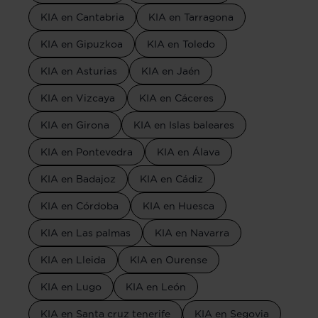
KIA en Cantabria
KIA en Tarragona
KIA en Gipuzkoa
KIA en Toledo
KIA en Asturias
KIA en Jaén
KIA en Vizcaya
KIA en Cáceres
KIA en Girona
KIA en Islas baleares
KIA en Pontevedra
KIA en Álava
KIA en Badajoz
KIA en Cádiz
KIA en Córdoba
KIA en Huesca
KIA en Las palmas
KIA en Navarra
KIA en Lleida
KIA en Ourense
KIA en Lugo
KIA en León
KIA en Santa cruz tenerife
KIA en Segovia