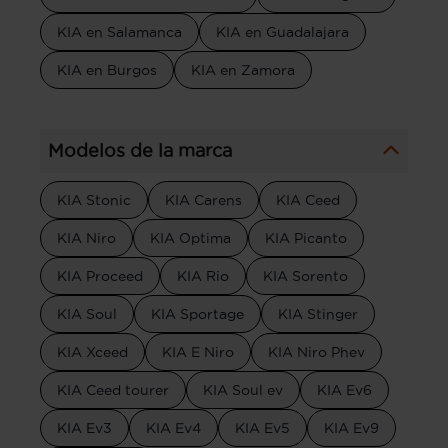
KIA en Salamanca
KIA en Guadalajara
KIA en Burgos
KIA en Zamora
Modelos de la marca
KIA Stonic
KIA Carens
KIA Ceed
KIA Niro
KIA Optima
KIA Picanto
KIA Proceed
KIA Rio
KIA Sorento
KIA Soul
KIA Sportage
KIA Stinger
KIA Xceed
KIA E Niro
KIA Niro Phev
KIA Ceed tourer
KIA Soul ev
KIA Ev6
KIA Ev3
KIA Ev4
KIA Ev5
KIA Ev9