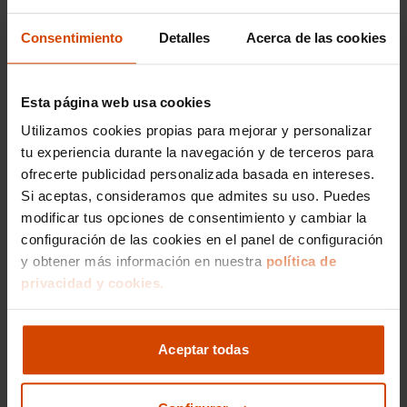
dependiendo del año, kilometraje y estado
del vehículo.
Consentimiento
Detalles
Acerca de las cookies
Kia Ceed:
Este modelo compacto puede
encontrarse a precios que oscilan entre
10,000 € y 18,000 €. Son especialmente
Esta página web usa cookies
atractivos para quienes buscan eficiencia sin
Utilizamos cookies propias para mejorar y personalizar
comprometer el estilo.
tu experiencia durante la navegación y de terceros para
Kia Rio:
Con un precio que generalmente va
ofrecerte publicidad personalizada basada en intereses.
de 8,000 € a 14,000 €, es una excelente
Si aceptas, consideramos que admites su uso. Puedes
opción para jóvenes conductores o familias
modificar tus opciones de consentimiento y cambiar la
que buscan un sedán accesible.
configuración de las cookies en el panel de configuración
Kia Sorento:
Si buscas un SUV de gran
y obtener más información en nuestra
política de
capacidad, el Sorento oscila entre 20,000 € y
privacidad y cookies.
30,000 €, dependiendo del modelo y
características añadidas.
Kia Picanto:
Este modelo económico tiene
Aceptar todas
precios que suelen variar entre 6,000 € y
10,000 €, siendo perfecto para moverte por la
ciudad sin gastar demasiado.