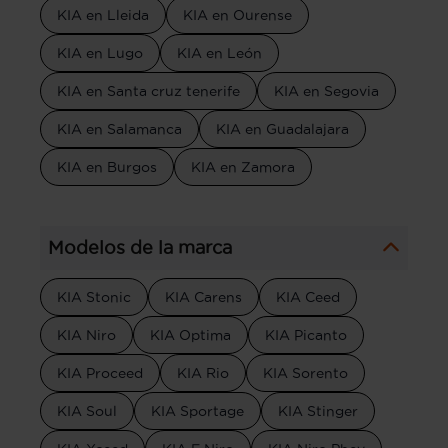
KIA en Lleida
KIA en Ourense
KIA en Lugo
KIA en León
KIA en Santa cruz tenerife
KIA en Segovia
KIA en Salamanca
KIA en Guadalajara
KIA en Burgos
KIA en Zamora
Modelos de la marca
KIA Stonic
KIA Carens
KIA Ceed
KIA Niro
KIA Optima
KIA Picanto
KIA Proceed
KIA Rio
KIA Sorento
KIA Soul
KIA Sportage
KIA Stinger