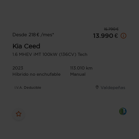
15.790 €
Desde 218 € /mes*
13.990 €
Kia
Ceed
1.6 MHEV iMT 100kW (136CV) Tech
2023
113.010 km
Híbrido no enchufable
Manual
Valdepeñas
I.V.A. Deducible