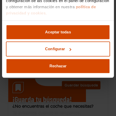
configuración de las cookies en el panel de configuración
y obtener más información en nuestra
política de
privacidad y cookies.
17.890 €
Desde 246 € /mes*
15.790 €
Kia
Sportage
Aceptar todas
1.6 MHEV GT Line Xtreme 136CV DCT 4X2
2019
139.895 km
Configurar
Híbrido no enchufable
Automática
Oferta
Alcázar de San Juan
Rechazar
Guardar búsqueda
¡Guarda tu búsqueda!
¿No encuentras el coche que necesitas?
Te avisamos cuando lo tengamos.