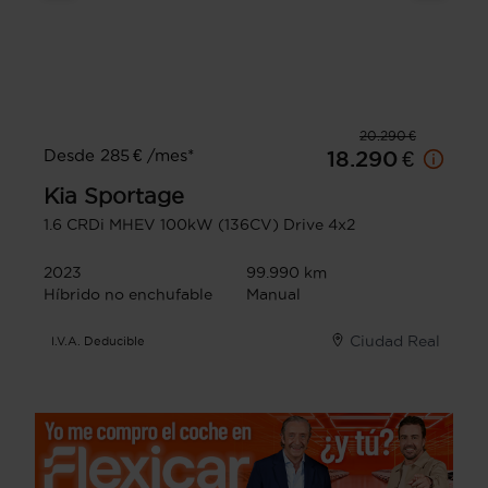
20.290 €
Desde 285 € /mes*
18.290 €
Kia
Sportage
1.6 CRDi MHEV 100kW (136CV) Drive 4x2
2023
99.990 km
Híbrido no enchufable
Manual
Ciudad Real
I.V.A. Deducible