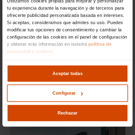
Utilizamos cookies propias para mejorar y personalizar
tu experiencia durante la navegación y de terceros para
Kia Rio GT Line barato
ofrecerte publicidad personalizada basada en intereses.
Si aceptas, consideramos que admites su uso. Puedes
modificar tus opciones de consentimiento y cambiar la
configuración de las cookies en el panel de configuración
y obtener más información en nuestra
política de
privacidad y cookies.
Aceptar todas
Configurar
Kia Rio GT Line ocasión
Rechazar