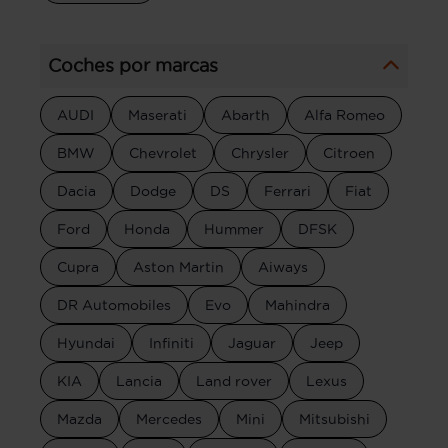
Coches por marcas
AUDI
Maserati
Abarth
Alfa Romeo
BMW
Chevrolet
Chrysler
Citroen
Dacia
Dodge
DS
Ferrari
Fiat
Ford
Honda
Hummer
DFSK
Cupra
Aston Martin
Aiways
DR Automobiles
Evo
Mahindra
Hyundai
Infiniti
Jaguar
Jeep
KIA
Lancia
Land rover
Lexus
Mazda
Mercedes
Mini
Mitsubishi