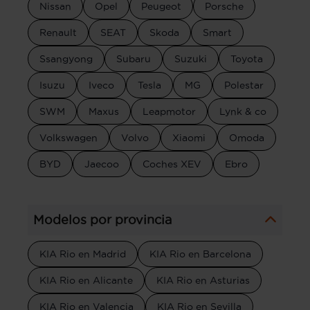
Nissan
Opel
Peugeot
Porsche
Renault
SEAT
Skoda
Smart
Ssangyong
Subaru
Suzuki
Toyota
Isuzu
Iveco
Tesla
MG
Polestar
SWM
Maxus
Leapmotor
Lynk & co
Volkswagen
Volvo
Xiaomi
Omoda
BYD
Jaecoo
Coches XEV
Ebro
Modelos por provincia
KIA Rio en Madrid
KIA Rio en Barcelona
KIA Rio en Alicante
KIA Rio en Asturias
KIA Rio en Valencia
KIA Rio en Sevilla