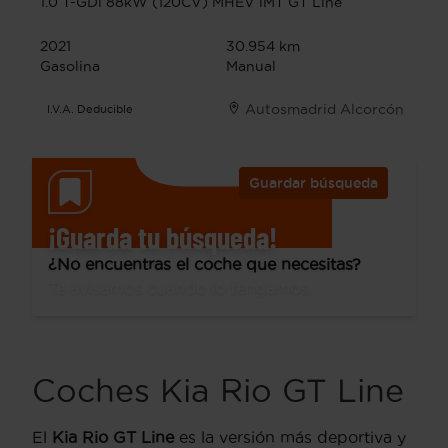
1.0 T-GDi 88kW (120CV) MHEV iMT GT Line
2021
30.954 km
Gasolina
Manual
Autosmadrid Alcorcón
I.V.A. Deducible
Guardar búsqueda
¡Guarda tu búsqueda!
¿No encuentras el coche que necesitas?
Te avisamos cuando lo tengamos.
Coches Kia Rio GT Line
El
Kia Rio
GT Line
es la versión más deportiva y