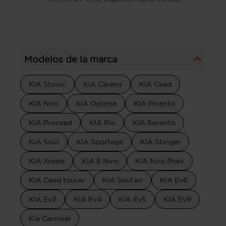
Modelos de la marca
KIA Stonic
KIA Carens
KIA Ceed
KIA Niro
KIA Optima
KIA Picanto
KIA Proceed
KIA Rio
KIA Sorento
KIA Soul
KIA Sportage
KIA Stinger
KIA Xceed
KIA E Niro
KIA Niro Phev
KIA Ceed tourer
KIA Soul ev
KIA Ev6
KIA Ev3
KIA Ev4
KIA Ev5
KIA Ev9
Kia Carnival