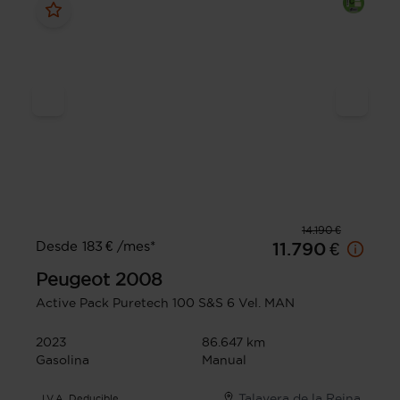
14.190 €
Desde 183 € /mes*
11.790 €
Peugeot
2008
Active Pack Puretech 100 S&S 6 Vel. MAN
2023
86.647 km
Gasolina
Manual
Talavera de la Reina
I.V.A. Deducible