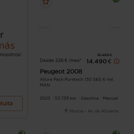
r
más
nosotros!
16.490 €
Desde 226 € /mes*
14.490 €
Peugeot
2008
Allure Pack Puretech 130 S&S 6 Vel.
MAN
2023
53.739 km
Gasolina
Manual
atuita
Murcia - Av. de Alicante