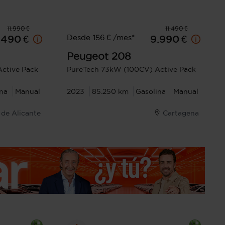
11.990 €
11.490 €
Desde 156 € /mes*
.490 €
9.990 €
Peugeot
208
ctive Pack
PureTech 73kW (100CV) Active Pack
na
Manual
2023
85.250 km
Gasolina
Manual
 de Alicante
Cartagena