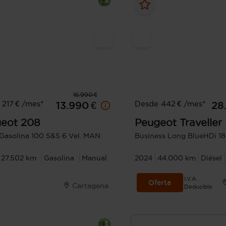
15.990 €
217 € /mes*
Desde 442 € /mes*
13.990 €
28
eot
208
Peugeot
Traveller
 Gasolina 100 S&S 6 Vel. MAN
Business Long BlueHDi 1
27.502 km
Gasolina
Manual
2024
44.000 km
Diésel
I.V.A.
Oferta
Cartagena
Deducible