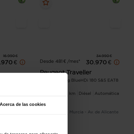
16.990 €
34.990 €
Desde 481 € /mes*
.970 €
30.970 €
Peugeot
Traveller
130 S&S
Business Long BlueHDi 180 S&S EAT8
2024
35.864 km
Diésel
Automática
a
Automática
Acerca de las cookies
Cartagena
Murcia - Av. de Alicante
y de terceros para ofrecerte