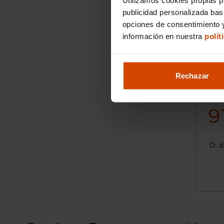
publicidad personalizada ba
opciones de consentimiento y
información en nuestra
polít
Rechazar
9
D: d