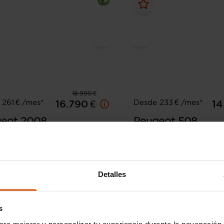
18.990 €
261 € /mes*
Desde 233 € /mes*
16.790 €
14
eot
2008
Peugeot
508
 BlueHDI 130 S&S EAT8
5P Active Pack PureTech 
EAT8
65.441 km
Diésel
Automática
2021
42.000 km
Gasolin
Detalles
Murcia - Av. de Alicante
s
ara mejorar y personalizar tu experiencia durante la navegación 