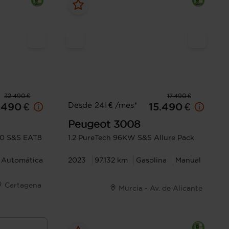
32.490 €
17.490 €
Desde 241 € /mes*
.490 €
15.490 €
Peugeot
3008
80 S&S EAT8
1.2 PureTech 96KW S&S Allure Pack
Automática
2023
97.132 km
Gasolina
Manual
Cartagena
Murcia - Av. de Alicante