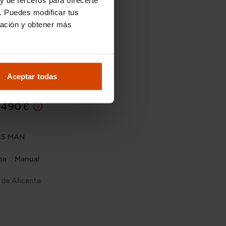
. Puedes modificar tus
ración y obtener más
Aceptar todas
18.490 €
.490 €
S&S MAN
na
Manual
 de Alicante