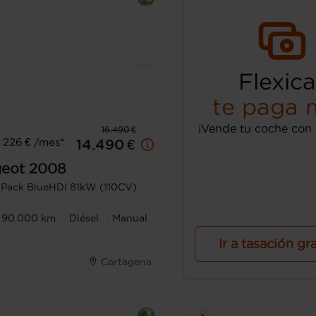
Flexica
te paga 
¡Vende tu coche con 
16.490 €
 226 € /mes*
14.490 €
eot
2008
 Pack BlueHDI 81kW (110CV)
90.000 km
Diésel
Manual
Ir a tasación gr
Cartagena