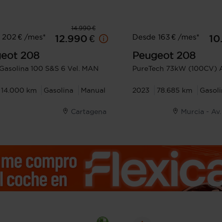
14.990 €
 202 € /mes*
Desde 163 € /mes*
12.990 €
10
eot
208
Peugeot
208
 Gasolina 100 S&S 6 Vel. MAN
PureTech 73kW (100CV) A
14.000 km
Gasolina
Manual
2023
78.685 km
Gasoli
Cartagena
Murcia - Av.