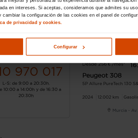
sada en intereses. Si aceptas, consideramos que admites su uso
 cambiar la configuración de las cookies en el panel de configu
ica de privacidad y cookies.
Configurar
¿Hablamos?
Desde 256 € /mes*
16
10 970 017
Peugeot
308
L-S: de 9:00 a 20:30h.
5P Allure PureTech 130 
e 10:00 a 14:00h y de 16:30 a
20:30h
2024
12.002 km
Gasoli
Murcia - Av.