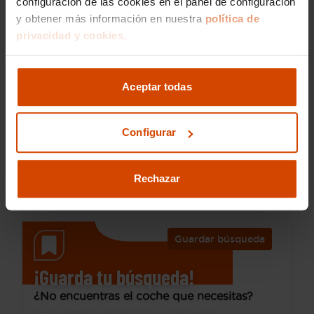
configuración de las cookies en el panel de configuración
y obtener más información en nuestra
política de
privacidad y cookies.
26.990 €
Desde 370 € /mes*
23.790 €
Aceptar todas
Peugeot
408
408 GT Puretech 130 EAT8
Configurar
2023
52.945 km
Gasolina
Automática
Rechazar
Ourense
Guardar búsqueda
¡Guarda tu búsqueda!
¿No encuentras el coche que necesitas?
Te avisamos cuando lo tengamos.