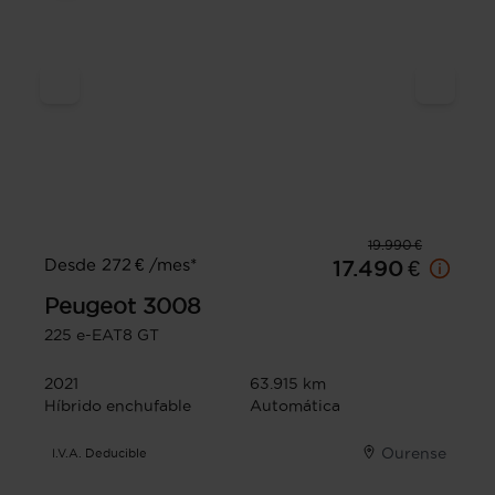
19.990 €
Desde 272 € /mes*
17.490 €
Peugeot
3008
225 e-EAT8 GT
2021
63.915 km
Híbrido enchufable
Automática
Ourense
I.V.A. Deducible