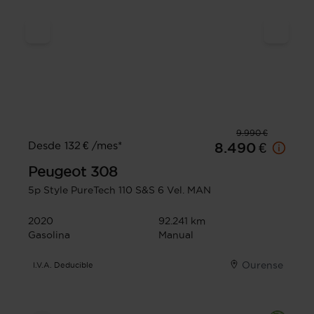
9.990 €
Desde 132 € /mes*
8.490 €
Peugeot
308
5p Style PureTech 110 S&S 6 Vel. MAN
2020
92.241 km
Gasolina
Manual
Ourense
I.V.A. Deducible