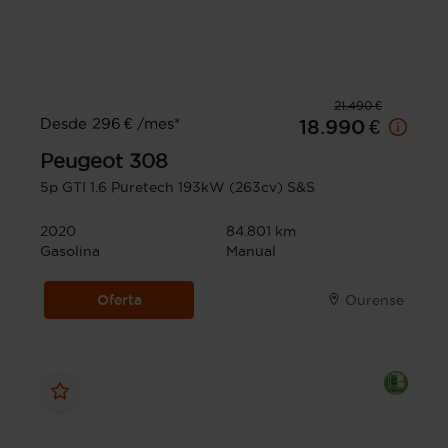
21.490 €
Desde 296 € /mes*
18.990 €
Peugeot
308
5p GTI 1.6 Puretech 193kW (263cv) S&S
2020
84.801 km
Gasolina
Manual
Oferta
Ourense