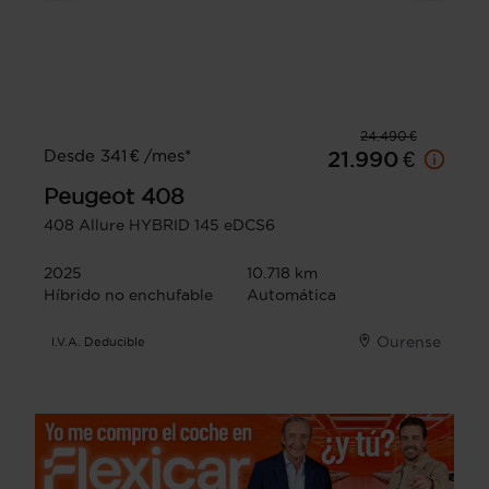
24.490 €
Desde 341 € /mes*
21.990 €
Peugeot
408
408 Allure HYBRID 145 eDCS6
2025
10.718 km
Híbrido no enchufable
Automática
Ourense
I.V.A. Deducible