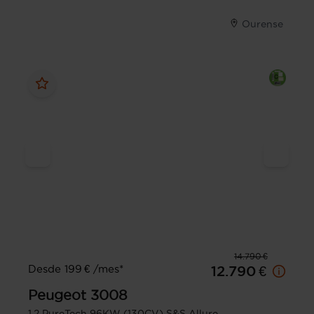
Ourense
14.790 €
Desde 199 € /mes*
12.790 €
Peugeot
3008
1.2 PureTech 96KW (130CV) S&S Allure