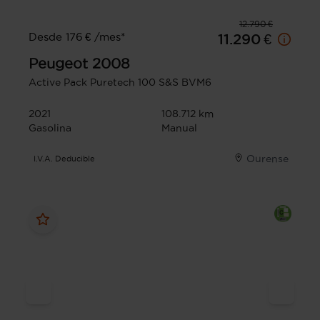
12.790 €
Desde 176 € /mes*
11.290 €
Peugeot
2008
Active Pack Puretech 100 S&S BVM6
2021
108.712 km
Gasolina
Manual
Ourense
I.V.A. Deducible