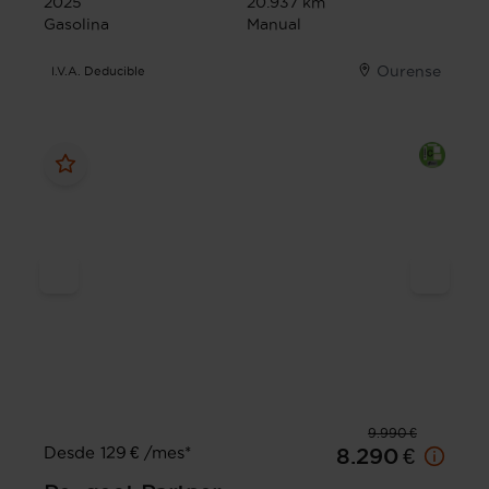
2025
20.937 km
Gasolina
Manual
Ourense
I.V.A. Deducible
9.990 €
Desde 129 € /mes*
8.290 €