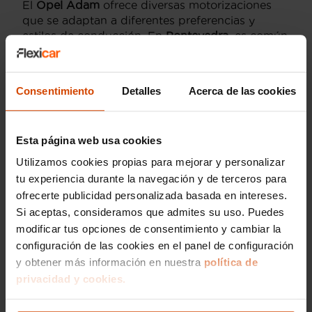
El
Opel Adam
ofrece diversas motorizaciones
que se adaptan a diferentes preferencias y
estilos de conducción. En
Pontevedra
, es común
encontrar versiones con motores
gasolina
, que
van desde los eficientes motores
1.2L
de 70 CV,
hasta los más potentes
1.4L
de 100 CV, ideales
Consentimiento
Detalles
Acerca de las cookies
para quienes buscan un rendimiento más
enérgico en sus desplazamientos urbanos.
Además, el
Opel Adam S
incorpora un motor
Esta página web usa cookies
turboalimentado
1.4L
de 150 CV, diseñado para
Utilizamos cookies propias para mejorar y personalizar
proporcionar una experiencia de conducción
tu experiencia durante la navegación y de terceros para
deportiva, con una aceleración y respuesta
ofrecerte publicidad personalizada basada en intereses.
sobresalientes.
Si aceptas, consideramos que admites su uso. Puedes
En Flexicar, aseguramos que todos nuestros
modificar tus opciones de consentimiento y cambiar la
vehículos de segunda mano están
configuración de las cookies en el panel de configuración
cuidadosamente seleccionados y revisados para
y obtener más información en nuestra
política de
ofrecer la mejor calidad y rendimiento. Si estás
privacidad y cookies.
buscando un
Opel Adam
con excelentes
motorizaciones en Pontevedra, no dudes en