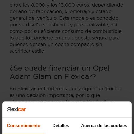
entre los 8.000 y los 13.000 euros, dependiendo
del año de fabricación, kilometraje y estado
general del vehículo. Este modelo es conocido
por su diseño sofisticado y personalizable, así
como por su eficiente consumo de combustible,
lo que lo convierte en una apuesta segura para
quienes desean un coche compacto sin
sacrificar estilo.
¿Se puede financiar un Opel
Adam Glam en Flexicar?
En Flexicar, entendemos que adquirir un coche
es una decisión importante, por lo que
ofrecemos opciones de financiación flexibles
para facilitar la compra de tu Opel Adam Glam.
Nos adaptamos a tus necesidades financieras,
permitiendo que puedas disfrutar de este coche
Consentimiento
Detalles
Acerca de las cookies
sin preocupaciones adicionales. Nuestro equipo