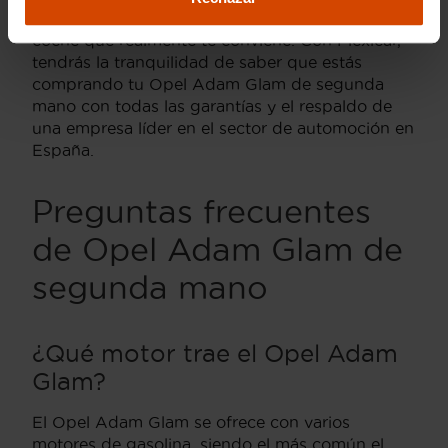
mejor asesoramiento, ayudándote a elegir el
coche que realmente te conviene. Con Flexicar,
tendrás la tranquilidad de saber que estás
comprando tu Opel Adam Glam de segunda
mano con todas las garantías y el respaldo de
una empresa líder en el sector de automoción en
España.
Preguntas frecuentes
de Opel Adam Glam de
segunda mano
¿Qué motor trae el Opel Adam
Glam?
El Opel Adam Glam se ofrece con varios
motores de gasolina, siendo el más común el