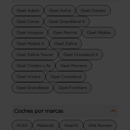
Opel Adam
Opel Astra
Opel Combo
Opel Corsa
Opel Grandland X
Opel Insignia
Opel Meriva
Opel Mokka
Opel Mokka X
Opel Zafira
Opel Zafira Tourer
Opel Crossland X
Opel Combo Life
Opel Movano
Opel Vivaro
Opel Crossland
Opel Grandland
Opel Frontera
Coches por marcas
AUDI
Maserati
Abarth
Alfa Romeo