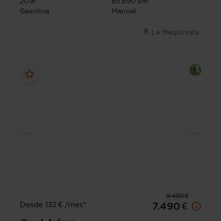
2018
85.890 km
Gasolina
Manual
La Maquinista
9.490 €
Desde 132 € /mes*
7.490 €