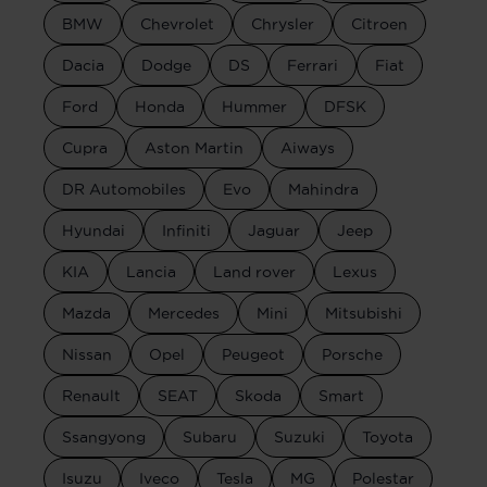
BMW
Chevrolet
Chrysler
Citroen
Dacia
Dodge
DS
Ferrari
Fiat
Ford
Honda
Hummer
DFSK
Cupra
Aston Martin
Aiways
DR Automobiles
Evo
Mahindra
Hyundai
Infiniti
Jaguar
Jeep
KIA
Lancia
Land rover
Lexus
Mazda
Mercedes
Mini
Mitsubishi
Nissan
Opel
Peugeot
Porsche
Renault
SEAT
Skoda
Smart
Ssangyong
Subaru
Suzuki
Toyota
Isuzu
Iveco
Tesla
MG
Polestar