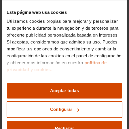
de expertos está comprometido a asesorarte
durante todo el proceso, asegurando que
Esta página web usa cookies
encuentres la opción de financiación que más te
convenga, todo dentro de un entorno de
Utilizamos cookies propias para mejorar y personalizar
confianza y transparencia.
tu experiencia durante la navegación y de terceros para
ofrecerte publicidad personalizada basada en intereses.
Encuentra tu Opel
Si aceptas, consideramos que admites su uso. Puedes
modificar tus opciones de consentimiento y cambiar la
Adam Glam de segunda
configuración de las cookies en el panel de configuración
y obtener más información en nuestra
política de
mano al mejor precio
privacidad y cookies.
en Flexicar
En Flexicar, no solo te ofrecemos el Opel Adam
Aceptar todas
Glam al mejor precio, sino que también te
garantizamos un proceso de compra sencillo y
seguro. Contamos con un amplio catálogo de
Configurar
coches cuidadosamente revisados para ofrecerte
la mejor calidad. Nuestro equipo de
profesionales está siempre listo para ofrecerte el
Rechazar