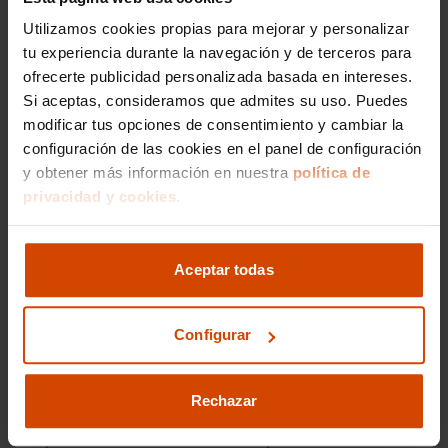
Utilizamos cookies propias para mejorar y personalizar
Versiones del modelo
tu experiencia durante la navegación y de terceros para
ofrecerte publicidad personalizada basada en intereses.
Si aceptas, consideramos que admites su uso. Puedes
Opel Combo Cargo
modificar tus opciones de consentimiento y cambiar la
configuración de las cookies en el panel de configuración
y obtener más información en nuestra
política de
Modelos por provincia
privacidad y cookies.
Opel Astra en Ciudad real
Aceptar todas
Opel Corsa en Ciudad real
Opel Crossland en Ciudad real
Configurar
Opel Grandland en Ciudad real
Opel Zafira en Ciudad real
Rechazar
Opel Movano en Ciudad real