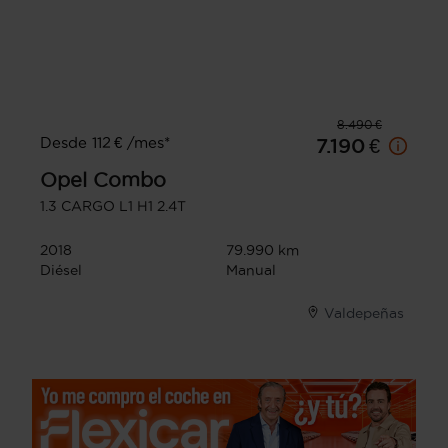
8.490 €
Desde 112 € /mes*
7.190 €
Opel
Combo
1.3 CARGO L1 H1 2.4T
2018
79.990 km
Diésel
Manual
Valdepeñas