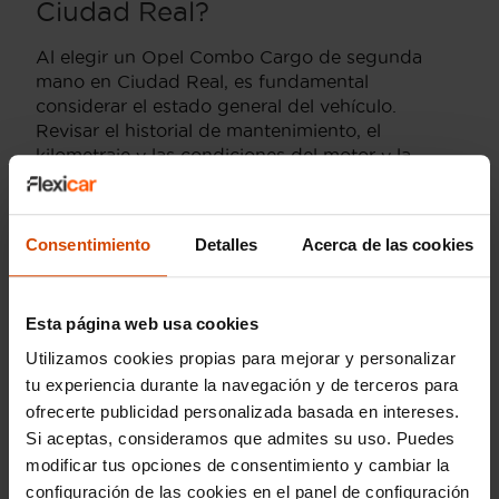
Ciudad Real?
Al elegir un Opel Combo Cargo de segunda
mano en Ciudad Real, es fundamental
considerar el estado general del vehículo.
Revisar el historial de mantenimiento, el
kilometraje y las condiciones del motor y la
transmisión son aspectos clave. También es
importante comprobar el estado de la carrocería,
especialmente si se ha utilizado en actividades
Consentimiento
Detalles
Acerca de las cookies
comerciales.
Especificaciones de un Opel
Esta página web usa cookies
Combo Cargo en Ciudad Real
Utilizamos cookies propias para mejorar y personalizar
tu experiencia durante la navegación y de terceros para
El Opel Combo Cargo es conocido por su
ofrecerte publicidad personalizada basada en intereses.
versatilidad y eficiencia. Este modelo suele estar
Si aceptas, consideramos que admites su uso. Puedes
equipado con motores diésel o gasolina,
modificar tus opciones de consentimiento y cambiar la
ofreciendo potencias que oscilan entre los 75 y
130 CV. Su interior es espacioso, con capacidad
configuración de las cookies en el panel de configuración