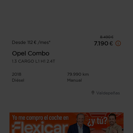
8.490 €
Desde 112 € /mes*
7.190 €
Opel
Combo
1.3 CARGO L1 H1 2.4T
2018
79.990 km
Diésel
Manual
Valdepeñas