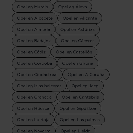
Opel en Murcia
Opel en Álava
Opel en Albacete
Opel en Alicante
Opel en Almería
Opel en Asturias
Opel en Badajoz
Opel en Cáceres
Opel en Cádiz
Opel en Castellón
Opel en Córdoba
Opel en Girona
Opel en Ciudad real
Opel en A Coruña
Opel en Islas baleares
Opel en Jaén
Opel en Granada
Opel en Cantabria
Opel en Huesca
Opel en Gipuzkoa
Opel en La rioja
Opel en Las palmas
Opel en Navarra
Opel en Lleida