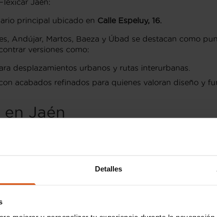
Flexicar Jaén:
ario principal ubicado en
Calle Espeluy, 16.
es, Andújar, Martos, Baeza y Úbad se destacan como punt
contrar versiones como:
para desplazamientos urbanos y rutas interurbanas.
con acabados refinados para quienes valoran diseño y fu
s en Jaén
n puedes encontrar una amplia selección de coches de las siguie
o y deportivos que combinan diseño y tecnología.
y acabados premium.
Detalles
es buscan comodidad y prestigio.
abilidad y eficiencia.
s
 versátiles y de gran calidad.
ara mejorar y personalizar tu experiencia durante la navegación 