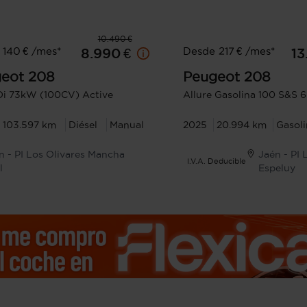
10.490 €
 140 € /mes*
Desde 217 € /mes*
8.990 €
13
eot
208
Peugeot
208
i 73kW (100CV) Active
Allure Gasolina 100 S&S 
103.597 km
Diésel
Manual
2025
20.994 km
Gasol
n - PI Los Olivares Mancha
Jaén - PI 
I.V.A. Deducible
l
Espeluy