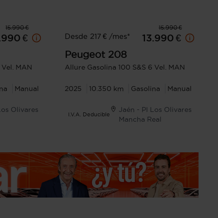
15.990 €
15.990 €
Desde 217 € /mes*
.990 €
13.990 €
Peugeot
208
6 Vel. MAN
Allure Gasolina 100 S&S 6 Vel. MAN
ina
Manual
2025
10.350 km
Gasolina
Manual
Los Olivares
Jaén - PI Los Olivares
I.V.A. Deducible
Mancha Real