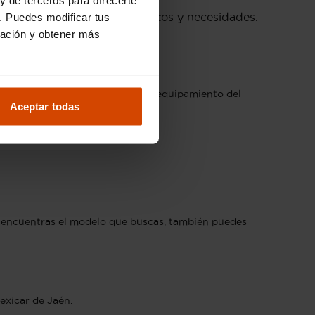
ue mejor se adapte a tus gustos y necesidades.
. Puedes modificar tus
ración y obtener más
endiendo del año, kilometraje y equipamiento del
Aceptar todas
n en Jaén.
no encuentras el modelo que buscas, también puedes
xicar de Jaén.