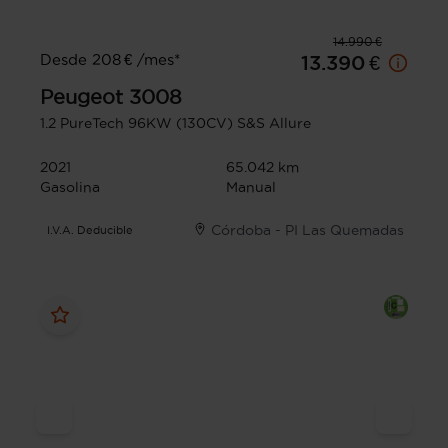
14.990 €
Desde 208 € /mes*
13.390 €
Peugeot
3008
1.2 PureTech 96KW (130CV) S&S Allure
2021
65.042 km
Gasolina
Manual
Córdoba - PI Las Quemadas
I.V.A. Deducible