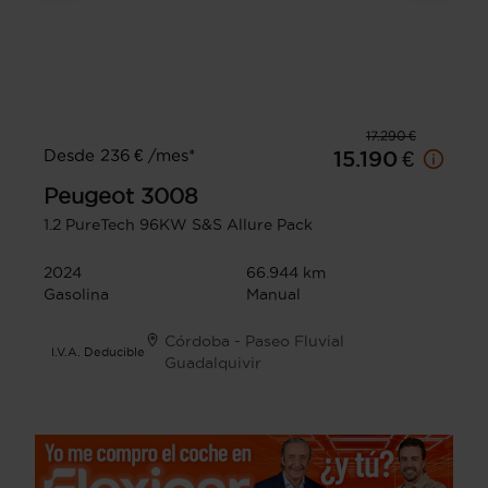
17.290 €
Desde 236 € /mes*
15.190 €
Peugeot
3008
1.2 PureTech 96KW S&S Allure Pack
2024
66.944 km
Gasolina
Manual
Córdoba - Paseo Fluvial
I.V.A. Deducible
Guadalquivir