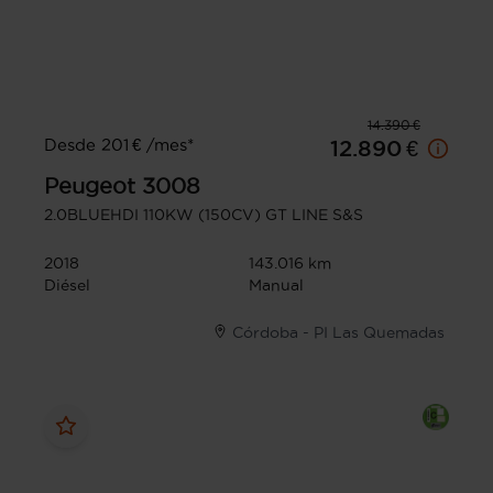
14.390 €
Desde 201 € /mes*
12.890 €
Peugeot
3008
2.0BLUEHDI 110KW (150CV) GT LINE S&S
2018
143.016 km
Diésel
Manual
Córdoba - PI Las Quemadas