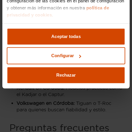
configuración de las cookies en el panel de configuración
y obtener más información en nuestra
política de
Si además del Peugeot 3008 estás considerando otras
privacidad y cookies.
opciones, Flexicar también cuenta con un amplio
catálogo de marcas como:
Audi en Córdoba:
Modelos como el Q3 y Q5,
Aceptar todas
ideales para quienes buscan lujo y
prestaciones avanzadas.
Configurar
BMW en Córdoba:
X1 y X3 destacan por su
tecnología y diseño deportivo.
Mercedes en Córdoba:
Con opciones como el
Rechazar
GLA y el GLB.
Renault en Córdoba:
Modelos prácticos como
el Kadjar o el Captur.
Volkswagen en Córdoba:
Tiguan o T-Roc
para quienes buscan fiabilidad y estilo.
Preguntas frecuentes