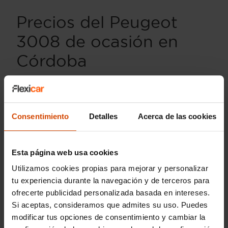
Precios del Peugeot
3008 de ocasión en
Córdoba
Actualmente en Flexicar Córdoba, los precios del
Peugeot 3008
13,490 €
18.000 €
oscilan entre
y
,
dependiendo del año de fabricación, el kilometraje y la
versión.
Consentimiento
Detalles
Acerca de las cookies
Flexicar asegura precios competitivos y
vehículos con garantía, ofreciendo descuentos
Esta página web usa cookies
especiales y promociones para la financiación.
Utilizamos cookies propias para mejorar y personalizar
tu experiencia durante la navegación y de terceros para
Otras marcas y
ofrecerte publicidad personalizada basada en intereses.
modelos destacados en
Si aceptas, consideramos que admites su uso. Puedes
modificar tus opciones de consentimiento y cambiar la
Córdoba