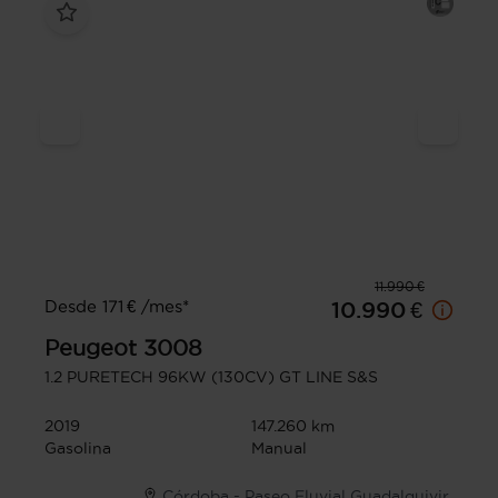
11.990 €
Desde 171 € /mes*
10.990 €
Peugeot
3008
1.2 PURETECH 96KW (130CV) GT LINE S&S
2019
147.260 km
Gasolina
Manual
Córdoba - Paseo Fluvial Guadalquivir