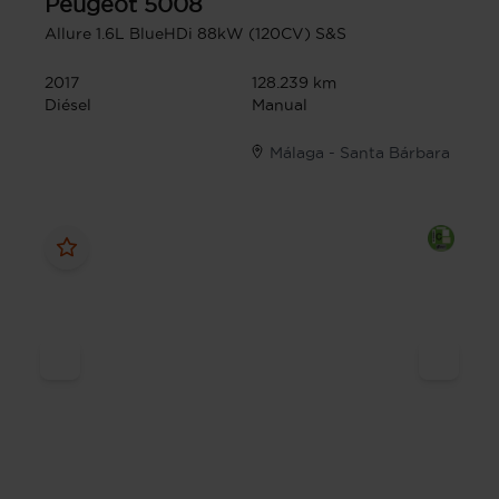
Peugeot
5008
Allure 1.6L BlueHDi 88kW (120CV) S&S
2017
128.239 km
Diésel
Manual
Málaga - Santa Bárbara