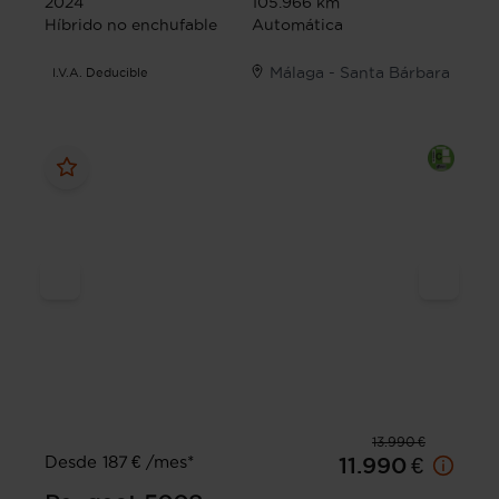
2024
105.966 km
Híbrido no enchufable
Automática
Málaga - Santa Bárbara
I.V.A. Deducible
13.990 €
Desde 187 € /mes*
11.990 €