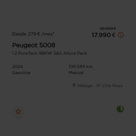
20.990 €
Desde 279 € /mes*
17.990 €
Peugeot
5008
1.2 PureTech 96KW S&S Allure Pack
2024
106.589 km
Gasolina
Manual
Málaga - PI Villa Rosa