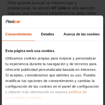
Para quienes buscan el máximo lujo y
prestaciones, la versión
GT Line
es una elección
segura, que incorpora características tales como
luces LED, asientos de cuero y techo
panorámico. En Flexicar, hemos seleccionado las
mejores unidades, todas revisadas y
garantizadas, para asegurar al comprador una
Consentimiento
Detalles
Acerca de las cookies
experiencia de compra sin inconvenientes.
Esta página web usa cookies
Motorizaciones del Peugeot
5008 en Málaga
Utilizamos cookies propias para mejorar y personalizar
tu experiencia durante la navegación y de terceros para
El
Peugeot 5008
oferta una variedad de
ofrecerte publicidad personalizada basada en intereses.
motorizaciones
que se adaptan a diferentes
Si aceptas, consideramos que admites su uso. Puedes
estilos de conducción y necesidades. En el
modificar tus opciones de consentimiento y cambiar la
mercado de segunda mano en Málaga, es
configuración de las cookies en el panel de configuración
posible encontrar este modelo equipado tanto
y obtener más información en nuestra
política de
con motores de gasolina como diésel,
privacidad y cookies.
destacando por su eficiencia y rendimiento.