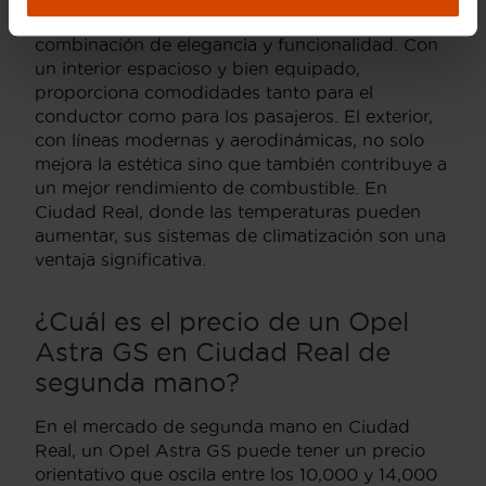
El diseño del Opel Astra GS se destaca por su
combinación de elegancia y funcionalidad. Con
un interior espacioso y bien equipado,
proporciona comodidades tanto para el
conductor como para los pasajeros. El exterior,
con líneas modernas y aerodinámicas, no solo
mejora la estética sino que también contribuye a
un mejor rendimiento de combustible. En
Ciudad Real, donde las temperaturas pueden
aumentar, sus sistemas de climatización son una
ventaja significativa.
¿Cuál es el precio de un Opel
Astra GS en Ciudad Real de
segunda mano?
En el mercado de segunda mano en Ciudad
Real, un Opel Astra GS puede tener un precio
orientativo que oscila entre los 10,000 y 14,000