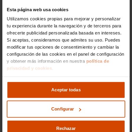
normativas de emisiones locales.
Esta página web usa cookies
¿Especificaciones de un Opel
Utilizamos cookies propias para mejorar y personalizar
tu experiencia durante la navegación y de terceros para
Astra GS en Ciudad Real?
ofrecerte publicidad personalizada basada en intereses.
Si aceptas, consideramos que admites su uso. Puedes
El Opel Astra GS cuenta con un motor eficiente
y dinámico que ofrece un buen equilibrio entre
modificar tus opciones de consentimiento y cambiar la
potencia y economía de combustible. Este
configuración de las cookies en el panel de configuración
modelo suele incluir características de confort
y obtener más información en nuestra
política de
avanzadas como aire acondicionado, sistemas
privacidad y cookies.
de infoentretenimiento modernos y seguridad
activa. Además, su diseño aerodinámico
contribuye a una experiencia de conducción
Aceptar todas
agradable y estable.
¿Qué ventajas aporta el diseño
Configurar
del Opel Astra GS en Ciudad
Real?
Rechazar