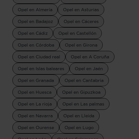
Opel en Almería
Opel en Asturias
Opel en Badajoz
Opel en Cáceres
Opel en Cádiz
Opel en Castellón
Opel en Córdoba
Opel en Girona
Opel en Ciudad real
Opel en A Coruña
Opel en Islas baleares
Opel en Jaén
Opel en Granada
Opel en Cantabria
Opel en Huesca
Opel en Gipuzkoa
Opel en La rioja
Opel en Las palmas
Opel en Navarra
Opel en Lleida
Opel en Ourense
Opel en Lugo