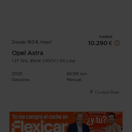
11.490 €
Desde 160 € /mes*
10.290 €
Opel
Astra
1.2T SHL 81kW (110CV) GS Line
2020
66.195 km
Gasolina
Manual
Ciudad Real