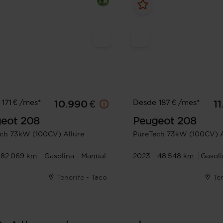
171 € /mes*
Desde 187 € /mes*
10.990 €
1
eot
208
Peugeot
208
ch 73kW (100CV) Allure
PureTech 73kW (100CV) A
82.069 km
Gasolina
Manual
2023
48.548 km
Gasol
Tenerife - Taco
Te