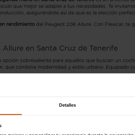
hículo que mejor se adapte a tus necesidades. Te invitamos
nducción, asegurándote así de que es la elección perfect
uen rendimiento
del Peugeot 208 Allure. Con Flexicar, te
 Allure en Santa Cruz de Tenerife
opción sobresaliente para aquellos que buscan un coch
or, que combina modernidad y estilo urbano. Equipado con
e un espacio confortable y moderno. Los asientos están c
pantes. Su sistema de infoentretenimiento, con pantalla
n Apple CarPlay y Android Auto.
Detalles
e está disponible en opciones tanto de gasolina como dié
 un excelente rendimiento, sino que también garantizan e
ares de Tenerife.
s
ara mejorar y personalizar tu experiencia durante la navegación 