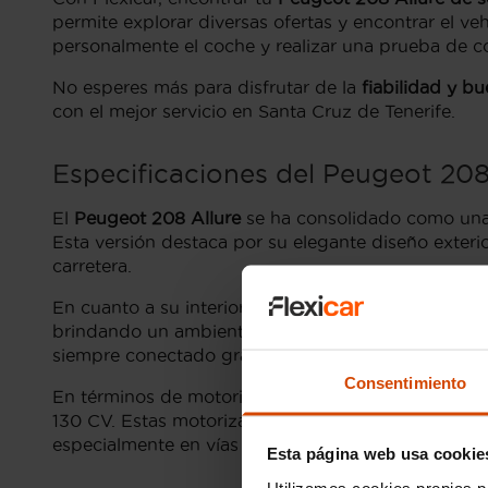
permite explorar diversas ofertas y encontrar el ve
personalmente el coche y realizar una prueba de co
No esperes más para disfrutar de la
fiabilidad y b
con el mejor servicio en Santa Cruz de Tenerife.
Especificaciones del Peugeot 208
El
Peugeot 208 Allure
se ha consolidado como una 
Esta versión destaca por su elegante diseño exteri
carretera.
En cuanto a su interior, el
Peugeot 208 Allure
ofrec
brindando un ambiente acogedor para todos sus ocu
siempre conectado gracias a la compatibilidad co
Consentimiento
En términos de motorización, el Peugeot 208 Allur
130 CV. Estas motorizaciones no solo proporcionan
especialmente en vías urbanas y en carreteras insul
Esta página web usa cookie
Utilizamos cookies propias p