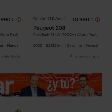
Desde 171 € /mes*
.990 €
10.990 €
Peugeot
208
llure Pack
PureTech 73kW (100CV) Allure Pack
na
Manual
2023
92.132 km
Gasolina
Manual
nerife Norte
Tenerife - Taco