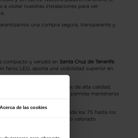
 a visitar nuestras instalaciones para ver
a.
 garantizamos una compra segura, transparente y
e compacto y versátil en
Santa Cruz de Tenerife
.
 faros LED, aporta una visibilidad superior en
onfeccionados con materiales de alta calidad,
 táctil de hasta 10 pulgadas, permite mantenerse
Acerca de las cookies
sel, con motores que van desde los 75 hasta los
ficiencia de combustible, algo valorado
y de terceros para ofrecerte