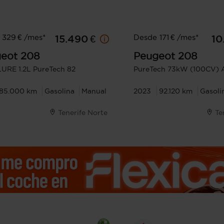
 329 € /mes*
Desde 171 € /mes*
15.490 €
10
eot
208
Peugeot
208
URE 1.2L PureTech 82
PureTech 73kW (100CV) A
85.000 km
Gasolina
Manual
2023
92.120 km
Gasoli
Tenerife Norte
Te