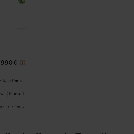
1.990 €
llure Pack
ina
Manual
nerife - Taco