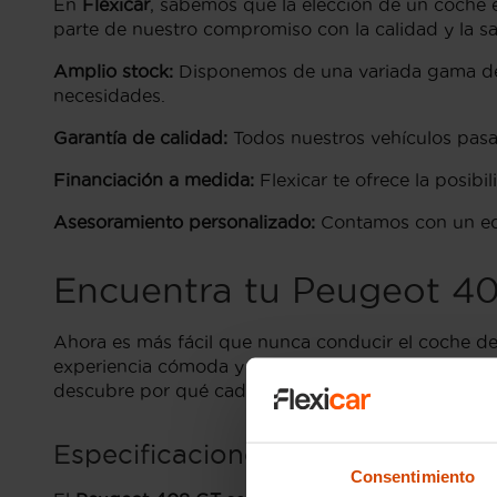
En
Flexicar
, sabemos que la elección de un coche e
parte de nuestro compromiso con la calidad y la sa
Amplio stock:
Disponemos de una variada gama de 
necesidades.
Garantía de calidad:
Todos nuestros vehículos pasan
Financiación a medida:
Flexicar te ofrece la posib
Asesoramiento personalizado:
Contamos con un equ
Encuentra tu Peugeot 40
Ahora es más fácil que nunca conducir el coche d
experiencia cómoda y segura. Nuestro equipo está 
descubre por qué cada vez más conductores confía
Especificaciones del Peugeot 40
Consentimiento