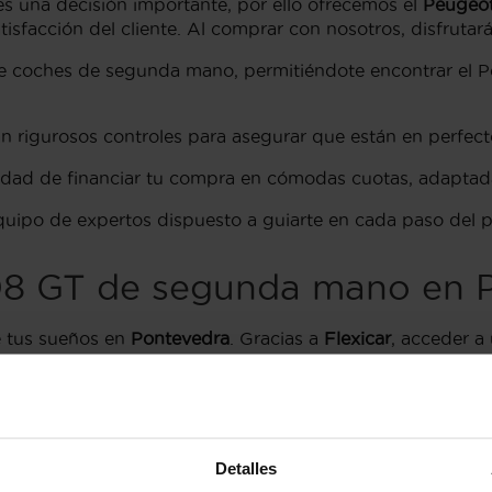
s una decisión importante, por ello ofrecemos el
Peugeo
tisfacción del cliente. Al comprar con nosotros, disfrutar
coches de segunda mano, permitiéndote encontrar el P
 rigurosos controles para asegurar que están en perfect
ilidad de financiar tu compra en cómodas cuotas, adaptad
ipo de expertos dispuesto a guiarte en cada paso del 
8 GT de segunda mano en P
e tus sueños en
Pontevedra
. Gracias a
Flexicar
, acceder a
dispuesto a ayudarte a encontrar el coche perfecto, adap
n en nosotros para su próximo vehículo.
8 GT en Pontevedra
Detalles