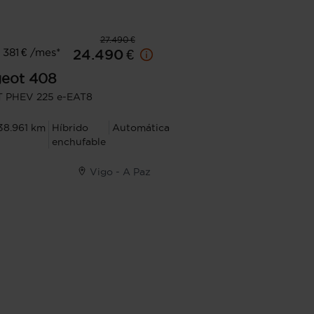
27.490 €
381 € /mes*
24.490 €
eot
408
T PHEV 225 e-EAT8
38.961 km
Híbrido
Automática
enchufable
Vigo - A Paz