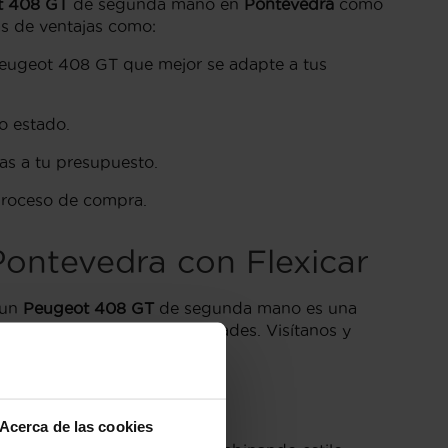
t 408 GT
de segunda mano en
Pontevedra
como
ás de ventajas como:
eugeot 408 GT que mejor se adapte a tus
o estado.
as a tu presupuesto.
proceso de compra.
ontevedra con Flexicar
 un
Peugeot 408 GT
de segunda mano es una
tado a tus gustos y necesidades. Visítanos y
Acerca de las cookies