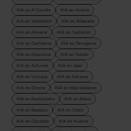
KIA en A Coruña
KIA en Huelva
KIA en Valladolid
KIA en Albacete
KIA en Almería
KIA en Castellón
KIA en Cantabria
KIA en Tarragona
KIA en Gipuzkoa
KIA en Toledo
KIA en Asturias
KIA en Jaén
KIA en Vizcaya
KIA en Cáceres
KIA en Girona
KIA en Islas baleares
KIA en Pontevedra
KIA en Álava
KIA en Badajoz
KIA en Cádiz
KIA en Córdoba
KIA en Huesca