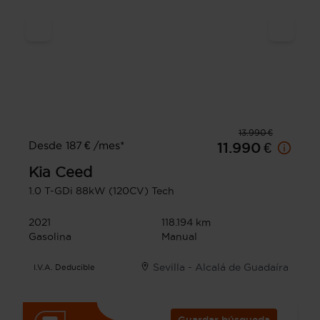
13.990 €
Desde 187 € /mes*
11.990 €
Kia
Ceed
1.0 T-GDi 88kW (120CV) Tech
2021
118.194 km
Gasolina
Manual
Sevilla - Alcalá de Guadaíra
I.V.A. Deducible