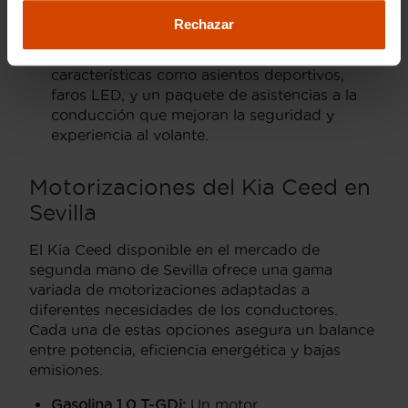
pulgadas, cámara de visión trasera y sensores
Rechazar
de aparcamiento.
GT Line:
Destaca por su diseño deportivo y
características como asientos deportivos,
faros LED, y un paquete de asistencias a la
conducción que mejoran la seguridad y
experiencia al volante.
Motorizaciones del Kia Ceed en
Sevilla
El Kia Ceed disponible en el mercado de
segunda mano de Sevilla ofrece una gama
variada de motorizaciones adaptadas a
diferentes necesidades de los conductores.
Cada una de estas opciones asegura un balance
entre potencia, eficiencia energética y bajas
emisiones.
Gasolina 1.0 T-GDi:
Un motor