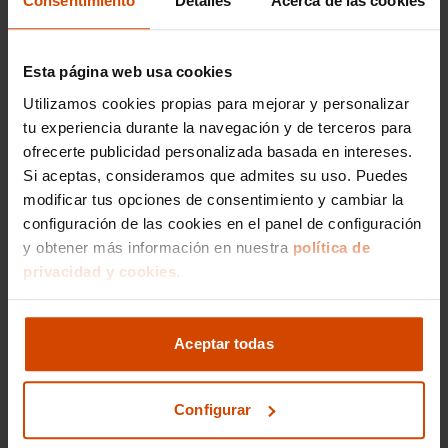
Consentimiento
Detalles
Acerca de las cookies
por su equilibrado diseño, eficiencia y tecnología
avanzada. Flexicar se posiciona como una
opción preferente para la compra de estos
Esta página web usa cookies
modelos, ofreciendo vehículos revisados y con la
garantía de profesionalidad en la transacción.
Utilizamos cookies propias para mejorar y personalizar
tu experiencia durante la navegación y de terceros para
Entre las mejores versiones del Kia Ceed en
ofrecerte publicidad personalizada basada en intereses.
Sevilla, destacan:
Si aceptas, consideramos que admites su uso. Puedes
Concept:
La versión más accesible que ofrece
modificar tus opciones de consentimiento y cambiar la
una combinación de eficiencia y comodidad.
configuración de las cookies en el panel de configuración
Incluye equipamiento básico como aire
y obtener más información en nuestra
política de
acondicionado, sistema de audio con
privacidad y cookies.
Bluetooth y control de crucero.
Drive:
Este acabado añade equipamientos
como el sensor de lluvia, luces automáticas, y
Aceptar todas
llantas de aleación, proporcionando un plus
en confort y tecnología.
Configurar
Tech:
Enfocado para quienes buscan más
tecnología, integra una pantalla táctil de 8