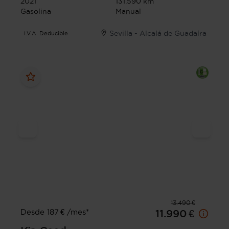
2021
131.590 km
Gasolina
Manual
Sevilla - Alcalá de Guadaíra
I.V.A. Deducible
13.490 €
Desde 187 € /mes*
11.990 €