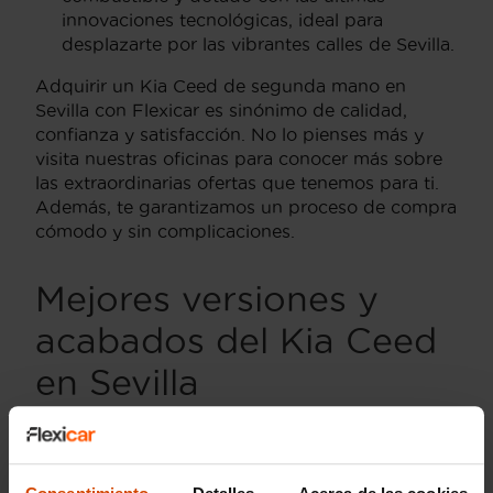
innovaciones tecnológicas, ideal para
desplazarte por las vibrantes calles de Sevilla.
Adquirir un Kia Ceed de segunda mano en
Sevilla con Flexicar es sinónimo de calidad,
confianza y satisfacción. No lo pienses más y
visita nuestras oficinas para conocer más sobre
las extraordinarias ofertas que tenemos para ti.
Además, te garantizamos un proceso de compra
cómodo y sin complicaciones.
Mejores versiones y
acabados del Kia Ceed
en Sevilla
El mercado de coches de segunda mano en
Sevilla ofrece una variedad de opciones del Kia
Ceed, un compacto que ha ganado popularidad