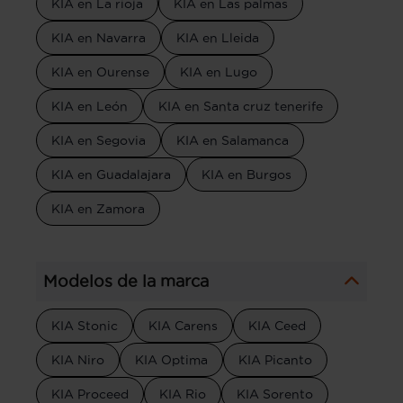
KIA en La rioja
KIA en Las palmas
KIA en Navarra
KIA en Lleida
KIA en Ourense
KIA en Lugo
KIA en León
KIA en Santa cruz tenerife
KIA en Segovia
KIA en Salamanca
KIA en Guadalajara
KIA en Burgos
KIA en Zamora
Modelos de la marca
KIA Stonic
KIA Carens
KIA Ceed
KIA Niro
KIA Optima
KIA Picanto
KIA Proceed
KIA Rio
KIA Sorento