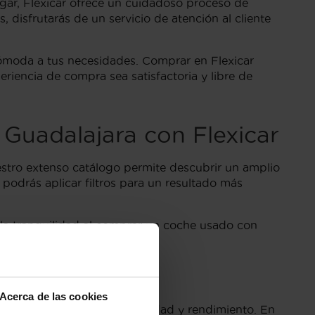
ugar, Flexicar ofrece un cuidadoso proceso de
 disfrutarás de un servicio de atención al cliente
cómoda a tus necesidades. Comprar en Flexicar
riencia de compra sea satisfactoria y libre de
uadalajara con Flexicar
stro extenso catálogo permite descubrir un amplio
 podrás aplicar filtros para un resultado más
la tranquilidad al comprar un coche usado con
 tus sueños hoy mismo!
Acerca de las cookies
rfecto entre diseño, comodidad y rendimiento. En