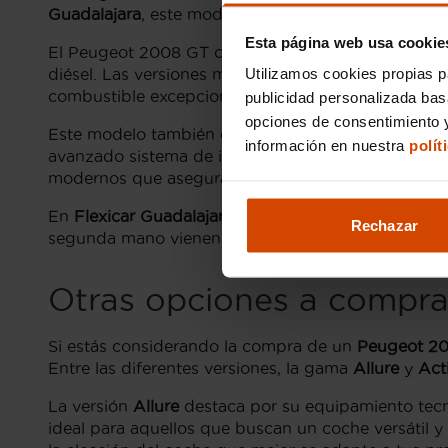
Guadalajara
, este modelo ofrece una serie de car
Esta página web usa cookie
El Peugeot 2008 GT combina un motor potente con u
Utilizamos cookies propias p
diésel. Las versiones más populares en Guadalajara 
combustible excepcional y un rendimiento dinámico
publicidad personalizada ba
opciones de consentimiento y
Este modelo también destaca por su completo equip
información en nuestra
polít
avanzado sistema de infoentretenimiento de Peugeo
modernos que aseguran un viaje placentero.
En
Flexicar Guadalajara
, los Peugeot 2008 GT disp
Rechazar
segunda mano vienen con garantía, ofreciendo la tr
Otras opciones a compra
Si estás considerando la compra de un
Peugeot 2
Entre las diferentes versiones, la gama
Allure
y
Act
La versión
Allure
destaca por su equipamiento tecno
ideal para aquellos que buscan un coche versátil y