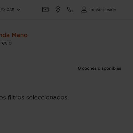
Iniciar sesión
LEXICAR
unda Mano
recio
0 coches disponibles
s filtros seleccionados.