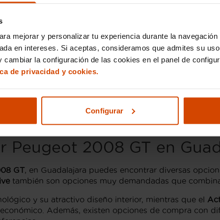
acterísticas que lo hacen destacar en el mercado de coch
s
na estética deportiva. Está disponible en diferentes mo
ara mejorar y personalizar tu experiencia durante la navegación 
suelen ser el motor 1.2 PureTech de gasolina y el 1.5 Blu
 en carretera.
sada en intereses. Si aceptas, consideramos que admites su uso
 cambiar la configuración de las cookies en el panel de configu
amiento de serie. Incluye sistema de navegación, cámara
ica de privacidad y cookies.
t. Los acabados interiores ofrecen un nivel superior de
onibles han pasado rigurosas revisiones para asegurar su
Configurar
anquilidad que necesitas a la hora de invertir en tu próx
r Peugeot 2008 GT en Guad
008 GT
, en Guadalajara puedes encontrar diversas opcio
ive
también son opciones muy demandadas que combinan pr
lógico y su atractivo diseño interior, mientras que el
Act
 económico. Además, existen opciones de compra con difer