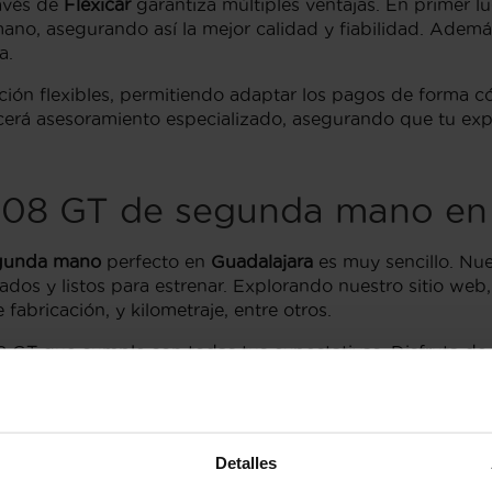
avés de
Flexicar
garantiza múltiples ventajas. En primer l
no, asegurando así la mejor calidad y fiabilidad. Además,
a.
ción flexibles, permitiendo adaptar los pagos de forma 
cerá asesoramiento especializado, asegurando que tu expe
08 GT de segunda mano en G
gunda mano
perfecto en
Guadalajara
es muy sencillo. Nue
cados y listos para estrenar. Explorando nuestro sitio web,
 fabricación, y kilometraje, entre otros.
GT que cumple con todas tus expectativas. Disfruta de 
ocales en Guadalajara. ¡Visítanos y encuentra el coche de
08 GT en Guadalajara
Detalles
uscadas por los conductores que desean un equilibrio pe