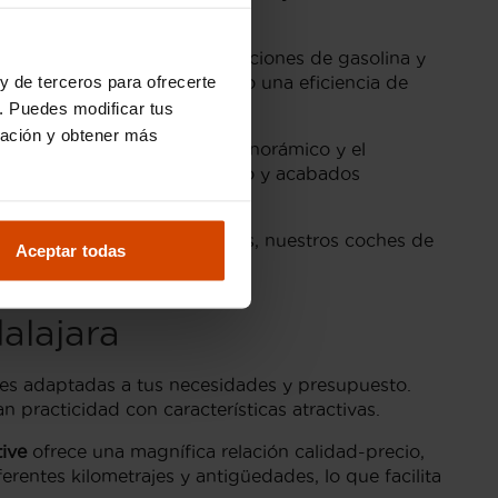
es de segunda mano.
torizaciones, incluyendo opciones de gasolina y
y de terceros para ofrecerte
eHDi diésel, ambos ofreciendo una eficiencia de
. Puedes modificar tus
ración y obtener más
 de visión trasera, techo panorámico y el
 confort con asientos de cuero y acabados
 calidad y fiabilidad. Además, nuestros coches de
Aceptar todas
imo vehículo.
alajara
nes adaptadas a tus necesidades y presupuesto.
acticidad con características atractivas.
ive
ofrece una magnífica relación calidad-precio,
entes kilometrajes y antigüedades, lo que facilita