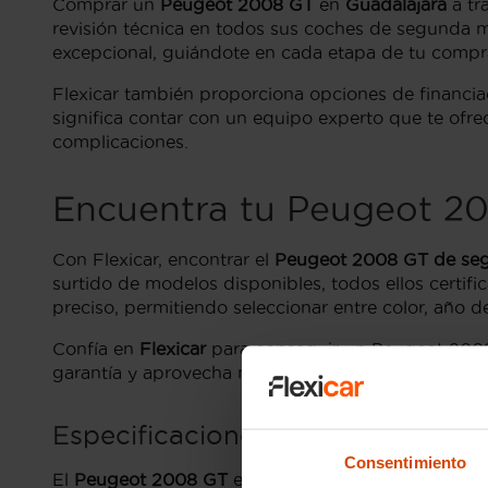
Comprar un
Peugeot 2008 GT
en
Guadalajara
a tr
revisión técnica en todos sus coches de segunda ma
excepcional, guiándote en cada etapa de tu compr
Flexicar también proporciona opciones de financia
significa contar con un equipo experto que te ofre
complicaciones.
Encuentra tu Peugeot 20
Con Flexicar, encontrar el
Peugeot 2008 GT de se
surtido de modelos disponibles, todos ellos certifi
preciso, permitiendo seleccionar entre color, año de
Confía en
Flexicar
para conseguir un Peugeot 2008 
garantía y aprovecha nuestras exclusivas ofertas l
Especificaciones del Peugeot 20
Consentimiento
El
Peugeot 2008 GT
es una de las versiones más b