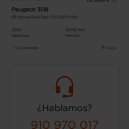
Peugeot
308
5P Allure PureTech 130 S&S MAN
2024
29.190 km
Gasolina
Manual
Gavá
I.V.A. Deducible
¿Hablamos?
910 970 017