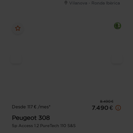
Vilanova - Ronda Ibèrica
8.490 €
Desde 117 € /mes*
7.490 €
Peugeot
308
5p Access 1.2 PureTech 110 S&S