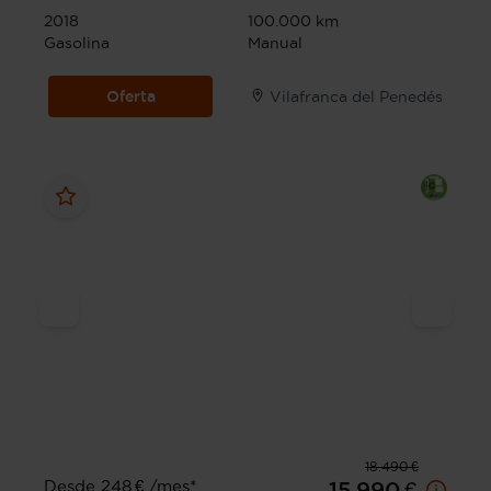
2018
100.000 km
Gasolina
Manual
Oferta
Vilafranca del Penedés
18.490 €
Desde 248 € /mes*
15.990 €