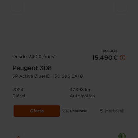
18.990 €
Desde 240 € /mes*
15.490 €
Peugeot
308
5P Active BlueHDi 130 S&S EAT8
2024
37.398 km
Diésel
Automática
Oferta
Martorell
I.V.A. Deducible