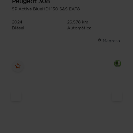
Peugeot
308
5P Active BlueHDi 130 S&S EAT8
2024
26.578 km
Diésel
Automática
Manresa