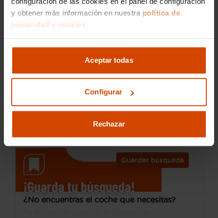
configuración de las cookies en el panel de configuración
y obtener más información en nuestra
política de
privacidad y cookies.
15.790 €
Desde 215 € /mes*
13.790 €
Peugeot
308
Aceptar todas
5P Active Pack PureTech 130 S&S MAN
Configurar
2023
80.500 km
Gasolina
Manual
Rechazar
Vic
Guardar búsqueda
¡Guarda tu búsqueda!
¿No encuentras el coche que necesitas?
Te avisamos cuando lo tengamos.