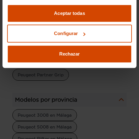
condiciones de financiación, permitiéndote
Aceptar todas
adquirir tu coche de manera más accesible y con
todas las ventajas que supone contar con un
concesionario de confianza.
Configurar
Rechazar
Versiones del modelo
Peugeot Partner Grip
Modelos por provincia
Peugeot 3008 en Málaga
Peugeot 5008 en Málaga
Peugeot Rifter en Málaga