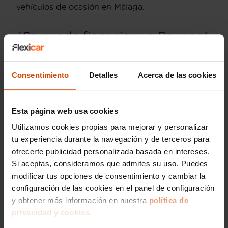
vehículos de ocasión en Málaga.
¿Se puede financiar un Peugeot
Partner de ocasión en Málaga
con Flexicar?
Consentimiento
Detalles
Acerca de las cookies
En Flexicar, ofrecemos la posibilidad de financiar
la compra de tu Peugeot Partner de segunda
mano en Málaga de manera sencilla y segura.
Esta página web usa cookies
Nuestro equipo de expertos está comprometido
Utilizamos cookies propias para mejorar y personalizar
a brindarte asesoramiento personalizado para
tu experiencia durante la navegación y de terceros para
que encuentres la opción que mejor se adapte a
ofrecerte publicidad personalizada basada en intereses.
tus necesidades.
Si aceptas, consideramos que admites su uso. Puedes
Adquirir un Peugeot Partner a través de Flexicar
modificar tus opciones de consentimiento y cambiar la
te garantiza confianza y tranquilidad, ya que
configuración de las cookies en el panel de configuración
todos nuestros vehículos pasan por rigurosos
y obtener más información en nuestra
política de
controles de calidad y cuentan con garantías
privacidad y cookies.
que aseguran su buen estado. Además,
trabajamos para ofrecerte las mejores