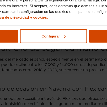
sada en intereses. Si aceptas, consideramos que admites su uso
ridas, como el E-Tech Hybrid 140, que combina un motor 
 cambiar la configuración de las cookies en el panel de configu
ica. Este modelo es particularmente popular entre los 
ica de privacidad y cookies.
lo.
ado para que elijas la motorización que mejor se adapte a
 en Navarra garantiza que recibas un vehículo en óptimas
Configurar
ault Clio de segunda mano e
res del mercado español, especialmente en el segmento d
ede oscilar entre los 7,000 y 14,000 euros, dependiendo 
s, fabricados entre 2018 y 2020, suelen tener un precio m
io de ocasión en Navarra con Flexicar
na opción accesible a través de Flexicar, que ofrece sol
la adquisición de vehículos de segunda mano mediante dif