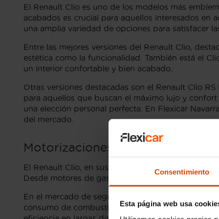
El Renault Clio es uno de los modelos más emblemá
acabados es crucial para aquellos interesados en a
una amplia variedad de opciones para satisfacer la
Entre las mejores versiones del Renault Clio, desta
estética como la funcionalidad. También está el Cl
un interior confortable y bien acabado.
Otras versiones destacadas son el Renault Clio RS L
para aquellos que buscan el máximo lujo y confort 
una elección personal perfecta. En Flexicar Navar
del mercado.
Motorizaciones del Renault Clio 
El Renault Clio, en sus diferentes versiones, vien
Consentimiento
Desde motores de gasolina eficientes hasta diésel 
En el mercado de segunda mano en Navarra, destac
Esta página web usa cookie
consumo de combustible, siendo una opción popula
eficiencia en largas distancias, ideal para quienes r
Utilizamos cookies propias p