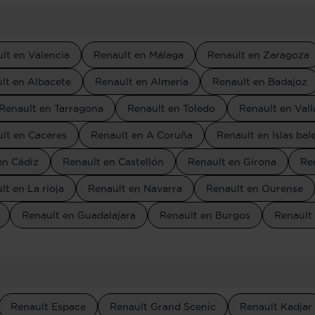
lt en Valencia
Renault en Málaga
Renault en Zaragoza
lt en Albacete
Renault en Almería
Renault en Badajoz
Renault en Tarragona
Renault en Toledo
Renault en Vall
lt en Caceres
Renault en A Coruña
Renault en Islas bal
en Cádiz
Renault en Castellón
Renault en Girona
Re
lt en La rioja
Renault en Navarra
Renault en Ourense
Renault en Guadalajara
Renault en Burgos
Renault
Renault Espace
Renault Grand Scenic
Renault Kadjar