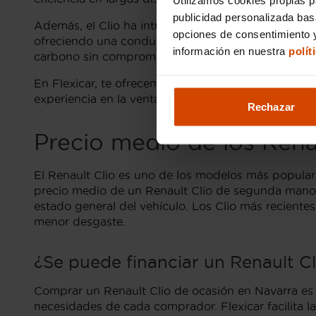
publicidad personalizada ba
Además, el Clio ha introducido motorizaciones híb
opciones de consentimiento y
ofreciendo una conducción más ecológica y económ
información en nuestra
polít
carbono sin comprometer el rendimiento del vehícu
En Flexicar, te ofrecemos asesoramiento especializ
experiencia en la venta de coches de segunda mano
Rechazar
Precio medio de los Ren
El Renault Clio es uno de los modelos más popula
precio medio de un Renault Clio de segunda mano pu
estado general del vehículo. Los Clio más reciente
menor desgaste.
¿Se puede financiar un Renault Cl
Comprar un Renault Clio de ocasión en Navarra es u
necesidades de cada comprador. Flexicar facilita 