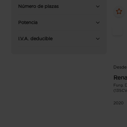
Número de plazas
Potencia
I.V.A. deducible
Desde
Rena
Furg. 
(135CV
2020