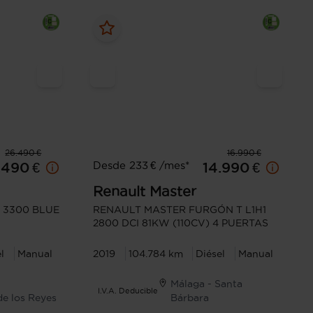
26.490 €
16.990 €
Desde 233 € /mes*
.490 €
14.990 €
Renault
Master
 3300 BLUE
RENAULT MASTER FURGÓN T L1H1
2800 DCI 81KW (110CV) 4 PUERTAS
l
Manual
2019
104.784 km
Diésel
Manual
Málaga - Santa
I.V.A. Deducible
de los Reyes
Bárbara