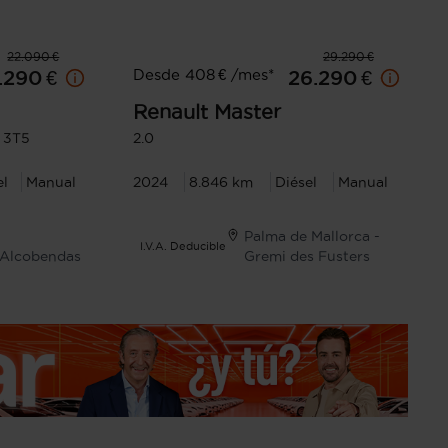
22.090 €
29.290 €
Desde 408 € /mes*
.290 €
26.290 €
Renault
Master
 3T5
2.0
el
Manual
2024
8.846 km
Diésel
Manual
Palma de Mallorca -
I.V.A. Deducible
Alcobendas
Gremi des Fusters