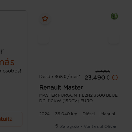
r
más
nosotros!
27.490 €
Desde 365 € /mes*
23.490 €
Renault
Master
MASTER FURGÓN T L2H2 3300 BLUE
DCI 110KW (150CV) EURO
2024
39.040 km
Diésel
Manual
atuita
Zaragoza - Venta del Olivar