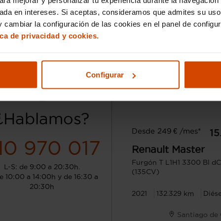
sada en intereses. Si aceptas, consideramos que admites su uso
 cambiar la configuración de las cookies en el panel de configu
ica de privacidad y cookies.
Configurar
¿Hablamos?
Desde 249 € /mes*
15
10 970 017
Renault
Master
Furgón T L1H1 3300 Bl d
L-S: de 9:00 a 20:30h.
(135CV)
e 10:00 a 14:00h y de 16:30 a
20:30h
2021
132.329 km
Diése
Santiago de