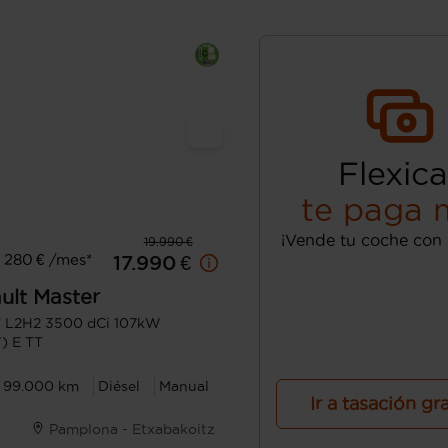
Flexica
te paga 
¡Vende tu coche con 
19.990 €
 280 € /mes*
17.990 €
ult
Master
T L2H2 3500 dCi 107kW
) E TT
99.000 km
Diésel
Manual
Ir a tasación gr
Pamplona - Etxabakoitz