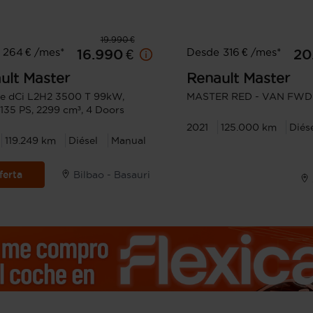
19.990 €
 264 € /mes*
Desde 316 € /mes*
16.990 €
20
ult
Master
Renault
Master
ue dCi L2H2 3500 T 99kW,
MASTER RED - VAN FWD
35 PS, 2299 cm³, 4 Doors
2021
125.000 km
Diés
119.249 km
Diésel
Manual
ferta
Bilbao - Basauri