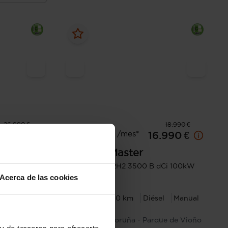
26.990 €
18.990 €
Desde 264 € /mes*
.990 €
16.990 €
Renault
Master
Furg. DC T L2H2 3500 B dCi 100kW
(135CV)
Acerca de las cookies
l
Manual
2020
115.960 km
Diésel
Manual
Jerez
A Coruña - Parque de Vioño
y de terceros para ofrecerte