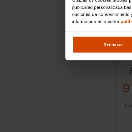
publicidad personalizada ba
opciones de consentimiento y
información en nuestra
polít
Rechazar
9
D: d