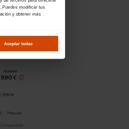
. Puedes modificar tus
ración y obtener más
Aceptar todas
17.990 €
.990 €
Ci 99kW
l
Manual
 Compostela