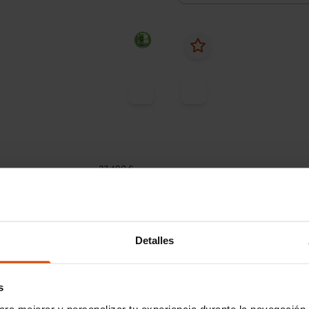
27.490 €
 380 € /mes*
Desde 373 € /mes*
24.470 €
23
ult
Master
Renault
Master
R FURGÓN T L2H2 3300 BLUE
2.3
10KW (150CV) EURO
Detalles
2023
76.317 km
Diése
30.122 km
Diésel
Manual
s
Granada - Chana
ara mejorar y personalizar tu experiencia durante la navegación 