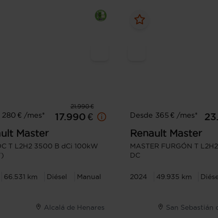
21.990 €
 280 € /mes*
Desde 365 € /mes*
17.990 €
23
ult
Master
Renault
Master
DC T L2H2 3500 B dCi 100kW
MASTER FURGÓN T L2H2
)
DC
66.531 km
Diésel
Manual
2024
49.935 km
Diése
Alcalá de Henares
San Sebastián 