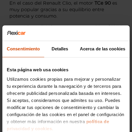
En el caso del Renault Clio, el motor
TCe 90
es
muy popular gracias a su equilibrio entre
potencia y consumo.
Para el
Renault Mégane
, los motores
Blue dCi 115
diésel son muy buscados por aquellos que
realizan desplazamientos largos, debido a su
eficiencia y rendimiento en carretera. Además,
Consentimiento
Detalles
Acerca de las cookies
las versiones de gasolina como el
TCe 140
ofrecen una conducción dinámica y ágil.
Esta página web usa cookies
El
Renault Captur
cuenta con la opción híbrida
E-Tech
, que combina un motor de combustión
Utilizamos cookies propias para mejorar y personalizar
eficiente con una batería eléctrica, ideal para la
tu experiencia durante la navegación y de terceros para
conducción urbana. Este tipo de motorización
ofrecerte publicidad personalizada basada en intereses.
proporciona una experiencia de conducción
Si aceptas, consideramos que admites su uso. Puedes
suave y económica, reduciendo tanto el
modificar tus opciones de consentimiento y cambiar la
consumo como las emisiones.
configuración de las cookies en el panel de configuración
En Flexicar, te ofrecemos una selección
y obtener más información en nuestra
política de
inmejorable de
Renault de segunda mano
con
privacidad y cookies.